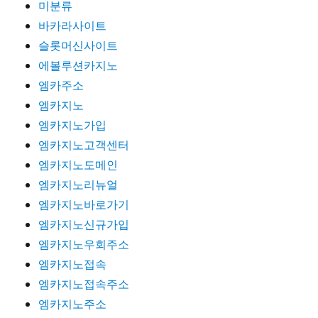
미분류
바카라사이트
슬롯머신사이트
에볼루션카지노
엠카주소
엠카지노
엠카지노가입
엠카지노고객센터
엠카지노도메인
엠카지노리뉴얼
엠카지노바로가기
엠카지노신규가입
엠카지노우회주소
엠카지노접속
엠카지노접속주소
엠카지노주소