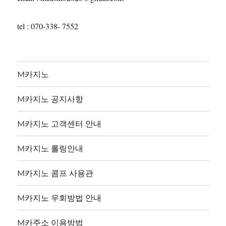
tel : 070-338- 7552
M카지노
M카지노 공지사항
M카지노 고객센터 안내
M카지노 롤링안내
M카지노 콤프 사용관
M카지노 우회방법 안내
M카주소 이용방법