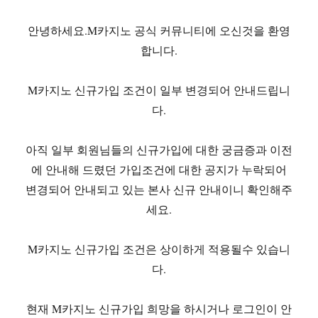
안녕하세요.M카지노 공식 커뮤니티에 오신것을 환영
합니다.
M카지노 신규가입 조건이 일부 변경되어 안내드립니
다.
아직 일부 회원님들의 신규가입에 대한 궁금증과 이전
에 안내해 드렸던 가입조건에 대한 공지가 누락되어
변경되어 안내되고 있는 본사 신규 안내이니 확인해주
세요.
M카지노 신규가입 조건은 상이하게 적용될수 있습니
다.
현재 M카지노 신규가입 희망을 하시거나 로그인이 안