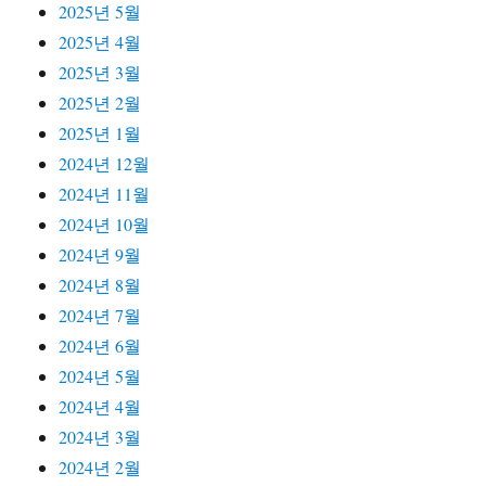
2025년 5월
2025년 4월
2025년 3월
2025년 2월
2025년 1월
2024년 12월
2024년 11월
2024년 10월
2024년 9월
2024년 8월
2024년 7월
2024년 6월
2024년 5월
2024년 4월
2024년 3월
2024년 2월