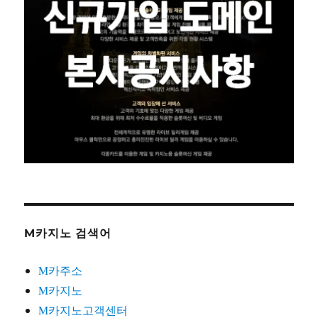
칭
M카지노 검색어
M카주소
M카지노
M카지노고객센터