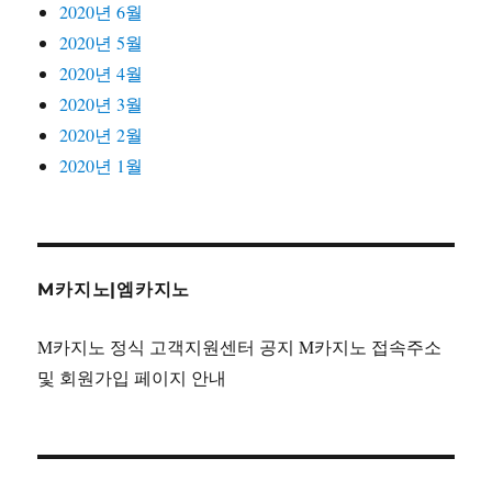
2020년 6월
2020년 5월
2020년 4월
2020년 3월
2020년 2월
2020년 1월
M카지노|엠카지노
M카지노 정식 고객지원센터 공지 M카지노 접속주소
및 회원가입 페이지 안내