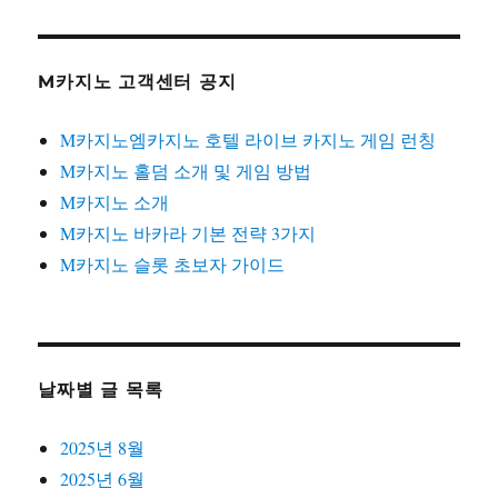
M카지노 고객센터 공지
M카지노엠카지노 호텔 라이브 카지노 게임 런칭
M카지노 홀덤 소개 및 게임 방법
M카지노 소개
M카지노 바카라 기본 전략 3가지
M카지노 슬롯 초보자 가이드
날짜별 글 목록
2025년 8월
2025년 6월