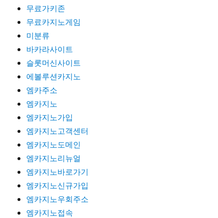
무료가키존
무료카지노게임
미분류
바카라사이트
슬롯머신사이트
에볼루션카지노
엠카주소
엠카지노
엠카지노가입
엠카지노고객센터
엠카지노도메인
엠카지노리뉴얼
엠카지노바로가기
엠카지노신규가입
엠카지노우회주소
엠카지노접속