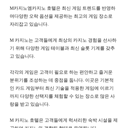
M카지노엠카지노 호텔은 최신 게임 트렌드를 반영하
며다양한 오락 옵션을 제공하는 최고의 게임 장소로
자리잡고 있습니다.
M 카지노는 고객들에게 최상의 카지노 경험을 선사하
기 위해 다양한 게임 테이블과 최신 슬롯 기계를 갖추
고 있습니다.
각각의 게임은 고객이 필요로 하는 편안하고 즐거운
분위기를 조성하는 데 중점을 둡니다. 이곳은 기본적
인 카드 게임부터 최신 기술을 적용한 게임에 이르기
까지 다양한 선택지를 체험할 수 있는 장소로 많은 사
랑을 받고 있습니다.
M 카지노 호텔은 고객들에게 럭셔리한 숙박 시설을 제
공하며 카지노와 결합된 형태로 운영됩니다.