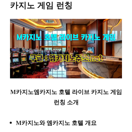
카지노 게임 런칭
M카지노엠카지노 호텔 라이브 카지노 게임
런칭 소개
M카지노와 엠카지노 호텔 개요