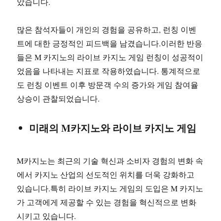
았습니다.
많은 참석자들이 개인의 경험을 공유하고, 런칭 이벤
트에 대한 긍정적인 피드백을 남겼습니다.이러한 반응
들은 M 카지노의 라이브 카지노 게임 런칭이 성공적이
었음을 나타내는 지표로 작용하였습니다. 통계적으로
도 런칭 이벤트 이후 방문객 수의 증가와 게임 참여율
상승이 관찰되었습니다.
미래의 M카지노와 라이브 카지노 게임
M카지노는 최근의 기술 혁신과 소비자 경험의 변화 속
에서 카지노 산업의 선도적인 위치를 더욱 강화하고
있습니다.특히 라이브 카지노 게임의 도입은 M 카지노
가 고객에게 제공할 수 있는 경험을 혁신적으로 변화
시키고 있습니다.