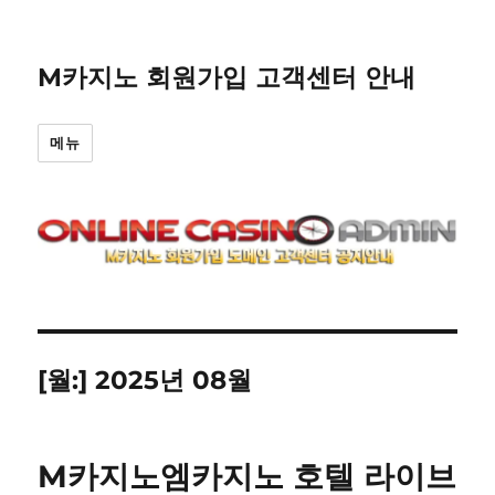
M카지노 회원가입 고객센터 안내
메뉴
[월:]
2025년 08월
M카지노엠카지노 호텔 라이브