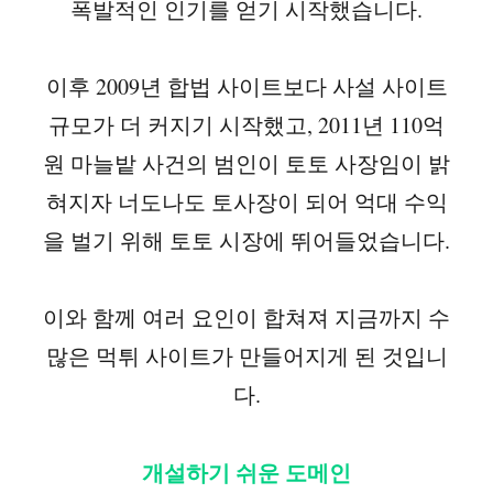
폭발적인 인기를 얻기 시작했습니다.
이후 2009년 합법 사이트보다 사설 사이트
규모가 더 커지기 시작했고, 2011년 110억
원 마늘밭 사건의 범인이 토토 사장임이 밝
혀지자 너도나도 토사장이 되어 억대 수익
을 벌기 위해 토토 시장에 뛰어들었습니다.
이와 함께 여러 요인이 합쳐져 지금까지 수
많은 먹튀 사이트가 만들어지게 된 것입니
다.
개설하기 쉬운 도메인