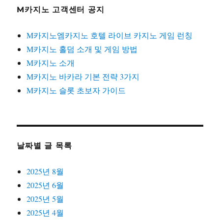
M카지노 고객센터 공지
M카지노엠카지노 호텔 라이브 카지노 게임 런칭
M카지노 홀덤 소개 및 게임 방법
M카지노 소개
M카지노 바카라 기본 전략 3가지
M카지노 슬롯 초보자 가이드
날짜별 글 목록
2025년 8월
2025년 6월
2025년 5월
2025년 4월