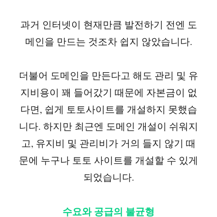
과거 인터넷이 현재만큼 발전하기 전엔 도
메인을 만드는 것조차 쉽지 않았습니다.
더불어 도메인을 만든다고 해도 관리 및 유
지비용이 꽤 들어갔기 때문에 자본금이 없
다면, 쉽게 토토사이트를 개설하지 못했습
니다. 하지만 최근엔 도메인 개설이 쉬워지
고, 유지비 및 관리비가 거의 들지 않기 때
문에 누구나 토토 사이트를 개설할 수 있게
되었습니다.
수요와 공급의 불균형