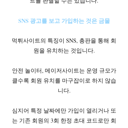
트를 판별할 수는 있습니다.
SNS 광고를 보고 가입하는 것은 금물
먹튀사이트의 특징이 SNS, 총판을 통해 회
원을 유치하는 것입니다.
안전 놀이터, 메이저사이트는 운영 규모가
클수록 회원 유치를 마구잡이로 하지 않습
니다.
심지어 특정 날짜에만 가입이 열리거나 또
는 기존 회원의 3회 한정 초대 코드로만 회