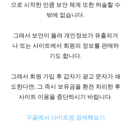
으로 시작한 만큼 보안 체계 또한 허술할 수
밖에 없습니다.
그래서 보안이 뚫려 개인정보가 유출되거
나 또는 사이트에서 회원의 정보를 판매하
기도 합니다.
그래서 회원 가입 후 갑자기 광고 문자가 쇄
도한다면, 그 즉시 보유금을 환전 처리한 후
사이트 이용을 중단하시기 바랍니다.
구글에서 사이트명 검색해보기