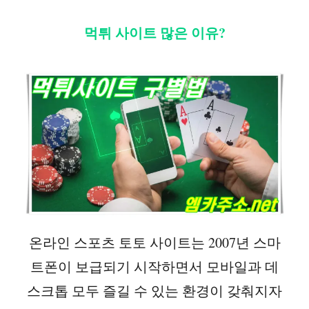
먹튀 사이트 많은 이유?
온라인 스포츠 토토 사이트는 2007년 스마
트폰이 보급되기 시작하면서 모바일과 데
스크톱 모두 즐길 수 있는 환경이 갖춰지자