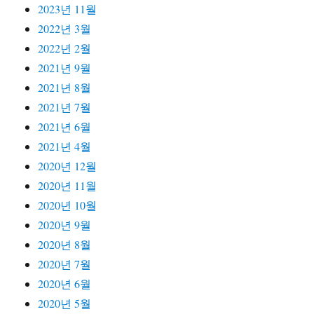
2023년 11월
2022년 3월
2022년 2월
2021년 9월
2021년 8월
2021년 7월
2021년 6월
2021년 4월
2020년 12월
2020년 11월
2020년 10월
2020년 9월
2020년 8월
2020년 7월
2020년 6월
2020년 5월