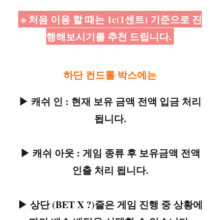
※ 처음 이용 할 때는 1c(1센트) 기준으로 진
행해보시기를 추천 드립니다.
하단 컨드롤 박스에는
▶ 캐쉬 인 : 현재 보유 금액 전액 입금 처리
됩니다.
▶ 캐쉬 아웃 : 게임 종류 후 보유금액 전액
인출 처리 됩니다.
▶ 상단 (BET X ?)줄은 게임 진행 중 상황에