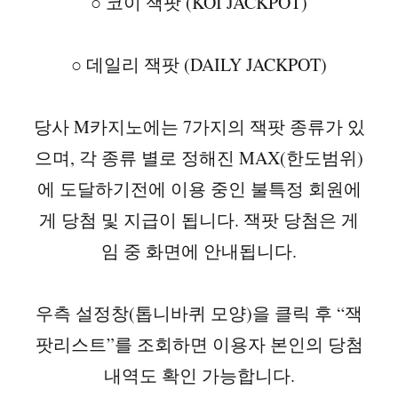
○ 코이 잭팟 (KOI JACKPOT)
○ 데일리 잭팟 (DAILY JACKPOT)
당사 M카지노에는 7가지의 잭팟 종류가 있
으며, 각 종류 별로 정해진 MAX(한도범위)
에 도달하기전에 이용 중인 불특정 회원에
게 당첨 및 지급이 됩니다. 잭팟 당첨은 게
임 중 화면에 안내됩니다.
우측 설정창(톱니바퀴 모양)을 클릭 후 “잭
팟리스트”를 조회하면 이용자 본인의 당첨
내역도 확인 가능합니다.