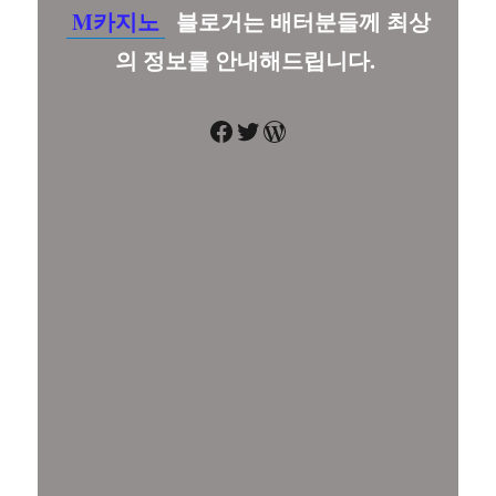
M카지노
블로거는 배터분들께 최상
의 정보를 안내해드립니다.
Facebook
Twitter
워드프레스