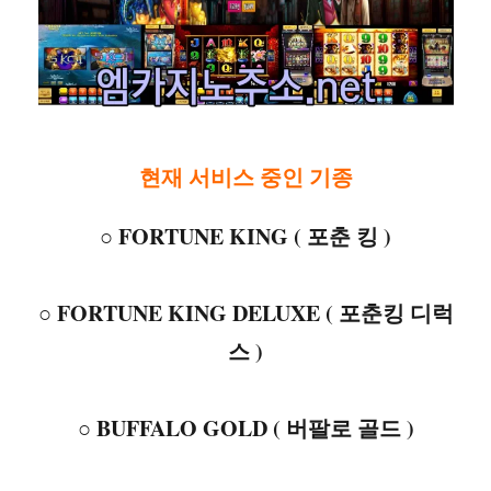
현재 서비스 중인 기종
○ FORTUNE KING ( 포춘 킹 )
○ FORTUNE KING DELUXE ( 포춘킹 디럭
스 )
○ BUFFALO GOLD ( 버팔로 골드 )