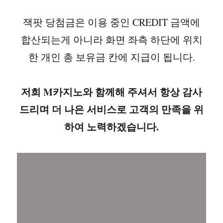
잭팟 당첨금은 이용 중인 CREDIT 금액에
합산되는게 아니라 화면 좌측 하단에 위치
한 개인 총 보유금 칸에 지급이 됩니다.
저희 M카지노와 함께해 주셔서 항상 감사
드리며 더 나은 서비스로 고객의 만족을 위
하여 노력하겠습니다.