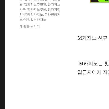
판
,
엠카지노추천인
,
엠카지노
카톡
,
엠카지노쿠폰
,
엠카지점
검
,
온라인카지노
,
온라인카지
노추천
,
일본카지노
M
에 댓글 남기기
카
지
M카지노 신규 
노
혜
택
M카지노는 첫
입금자에게 자금