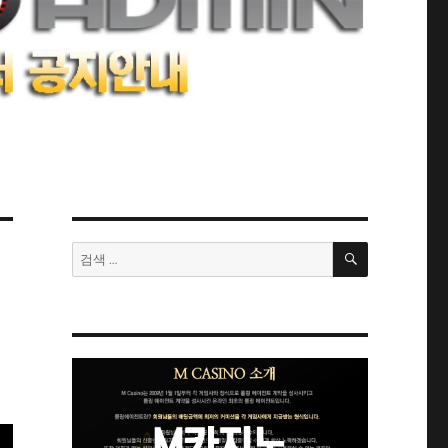
검
검
색
색: