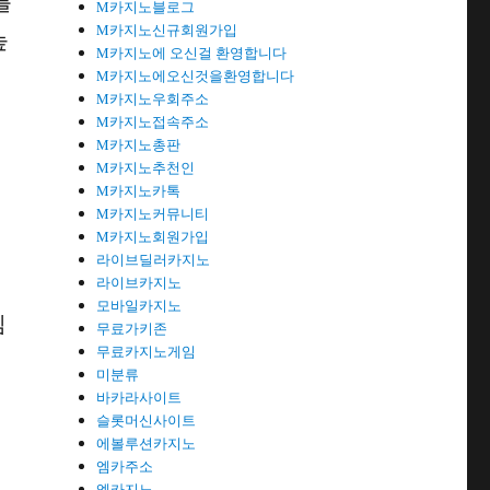
를
M카지노블로그
M카지노신규회원가입
높
M카지노에 오신걸 환영합니다
M카지노에오신것을환영합니다
M카지노우회주소
M카지노접속주소
M카지노총판
M카지노추천인
M카지노카톡
M카지노커뮤니티
M카지노회원가입
라이브딜러카지노
라이브카지노
모바일카지노
임
무료가키존
무료카지노게임
미분류
바카라사이트
슬롯머신사이트
에볼루션카지노
엠카주소
엠카지노