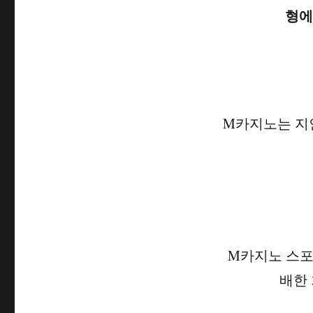
형에
M카지노는 지
M카지노 스포
배한