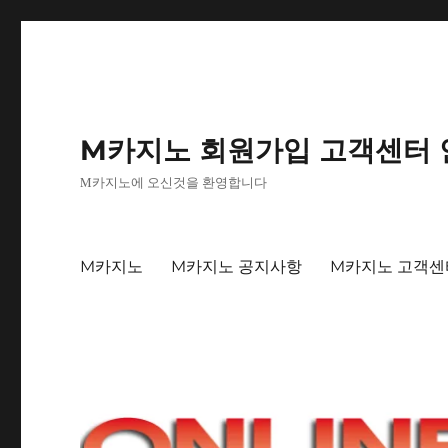
M카지노 회원가입 고객센터 
M카지노에 오신것을 환영합니다
M카지노
M카지노 공지사항
M카지노 고객센