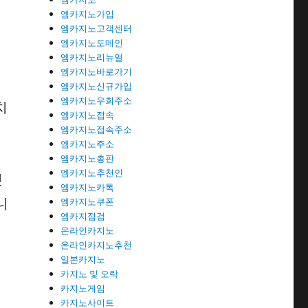
엠카지노가입
엠카지노고객센터
엠카지노도메인
엠카지노리뉴얼
엠카지노바로가기
엠카지노신규가입
엠카지노우회주소
치
엠카지노접속
엠카지노접속주소
엠카지노주소
엠카지노총판
엠카지노추천인
첫
엠카지노카톡
니
엠카지노쿠폰
엠카지점검
온라인카지노
온라인카지노추천
일본카지노
카지노 및 오락
카지노게임
카지노사이트