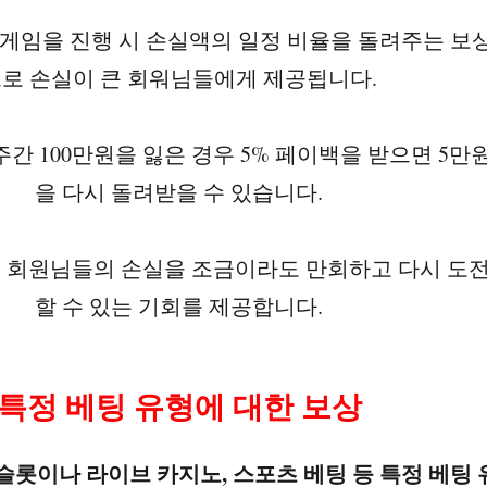
게임을 진행 시 손실액의 일정 비율을 돌려주는 보
로 손실이 큰 회워님들에게 제공됩니다.
주간 100만원을 잃은 경우 5% 페이백을 받으면 5만
을 다시 돌려받을 수 있습니다.
 회원님들의 손실을 조금이라도 만회하고 다시 도
할 수 있는 기회를 제공합니다.
특정 베팅 유형에 대한 보상
롯이나 라이브 카지노, 스포츠 베팅 등 특정 베팅 