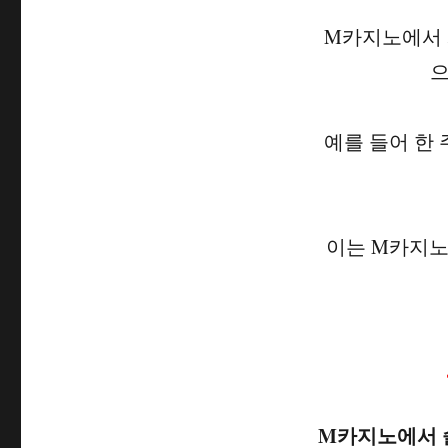
M카지노에서 
으
예를 들어 한 
이는 M카지노
M카지노에서 슬