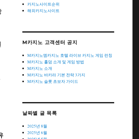
카지노사이트순위
상
해외카지노사이트
M카지노 고객센터 공지
원
M카지노엠카지노 호텔 라이브 카지노 게임 런칭
M카지노 홀덤 소개 및 게임 방법
M카지노 소개
M카지노 바카라 기본 전략 3가지
전
M카지노 슬롯 초보자 가이드
날짜별 글 목록
2025년 8월
2025년 6월
유
2025년 5월