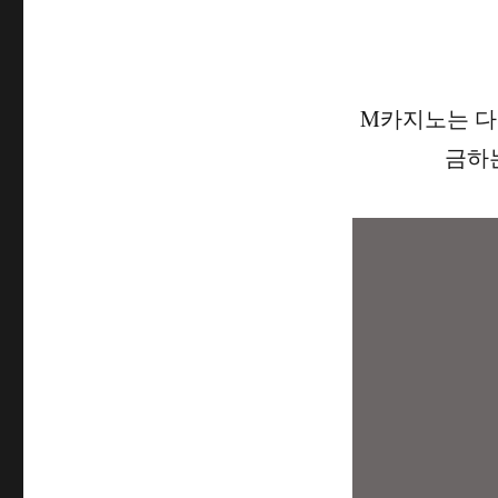
M카지노는 다
금하