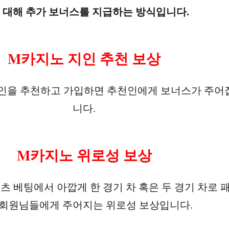
 대해 추가 보너스를 지급하는 방식입니다.
M카지노 지인 추천 보상
인을 추천하고 가입하면 추천인에게 보너스가 주어
니다.
M카지노 위로성 보상
츠 베팅에서 아깝게 한 경기 차 혹은 두 경기 차로 
 회원님들에게 주어지는 위로성 보상입니다.