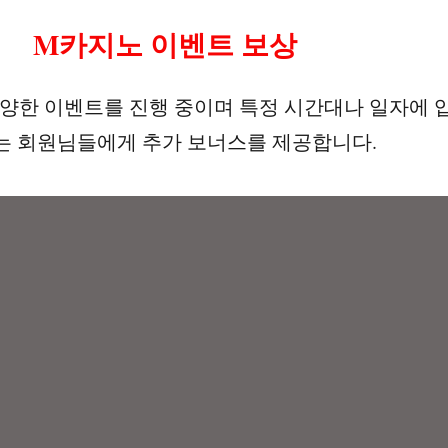
M카지노 이벤트 보상
양한 이벤트를 진행 중이며 특정 시간대나 일자에 
는 회원님들에게 추가 보너스를 제공합니다.