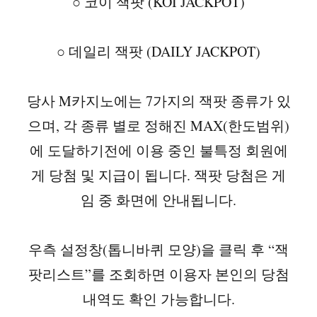
○ 코이 잭팟 (KOI JACKPOT)
○ 데일리 잭팟 (DAILY JACKPOT)
당사 M카지노에는 7가지의 잭팟 종류가 있
으며, 각 종류 별로 정해진 MAX(한도범위)
에 도달하기전에 이용 중인 불특정 회원에
게 당첨 및 지급이 됩니다. 잭팟 당첨은 게
임 중 화면에 안내됩니다.
우측 설정창(톱니바퀴 모양)을 클릭 후 “잭
팟리스트”를 조회하면 이용자 본인의 당첨
내역도 확인 가능합니다.