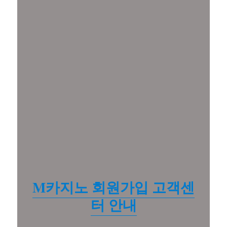
M카지노 회원가입 고객센
터 안내