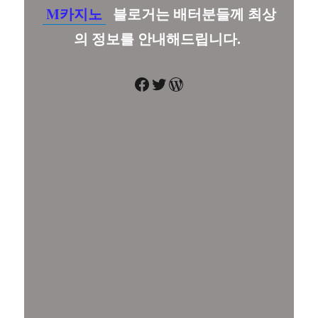
M카지노
블로거는 배터분들께 최상
의 정보를 안내해드립니다.
Facebook
Twitter
워드프레스