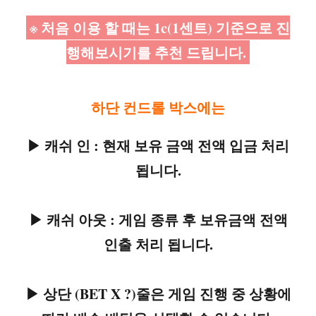
※ 처음 이용 할 때는 1c(1센트) 기준으로 진
행해보시기를 추천 드립니다.
하단 컨드롤 박스에는
▶ 캐쉬 인 : 현재 보유 금액 전액 입금 처리
됩니다.
▶ 캐쉬 아웃 : 게임 종류 후 보유금액 전액
인출 처리 됩니다.
▶ 상단 (BET X ?)줄은 게임 진행 중 상황에