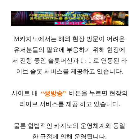
M카지노에서는 해외 현장 방문이 어려운
유저분들의 필요에 부응하기 위해 현장에
서 진행 중인 슬롯머신과 1 : 1 로 연동된 라
이브 슬롯 서비스를 제공하고 있습니다.
“생방송”
사이트 내
버튼을 누르면 현장의
라이브 서비스를 제공 하고 있습니다.
물론 합법적인 카지노의 운영체계와 동일
한 규정에 의해 운영됩니다.