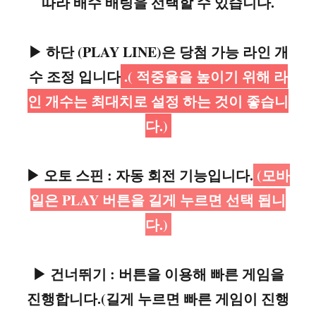
따라 배수 배팅을 선택할 수 있습니다.
▶ 하단 (PLAY LINE)은 당첨 가능 라인 개
수 조정 입니다
.( 적중율을 높이기 위해 라
인 개수는 최대치로 설정 하는 것이 좋습니
다.)
▶ 오토 스핀 : 자동 회전 기능입니다.
(모바
일은 PLAY 버튼을 길게 누르면 선택 됩니
다.)
▶ 건너뛰기 : 버튼을 이용해 빠른 게임을
진행합니다.(길게 누르면 빠른 게임이 진행