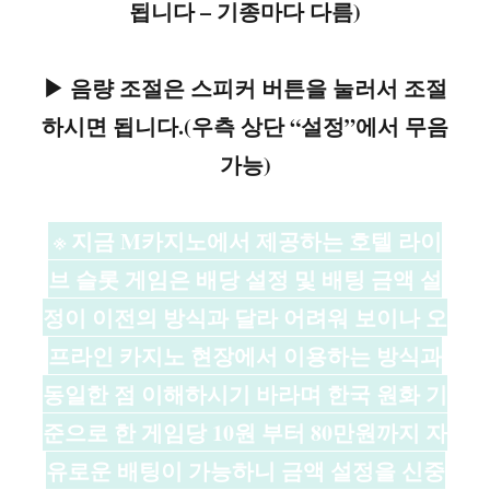
됩니다 – 기종마다 다름)
▶ 음량 조절은 스피커 버튼을 눌러서 조절
하시면 됩니다.(우측 상단 “설정”에서 무음
가능)
※ 지금 M카지노에서 제공하는 호텔 라이
브 슬롯 게임은 배당 설정 및 배팅 금액 설
정이 이전의 방식과 달라 어려워 보이나 오
프라인 카지노 현장에서 이용하는 방식과
동일한 점 이해하시기 바라며 한국 원화 기
준으로 한 게임당 10원 부터 80만원까지 자
유로운 배팅이 가능하니 금액 설정을 신중