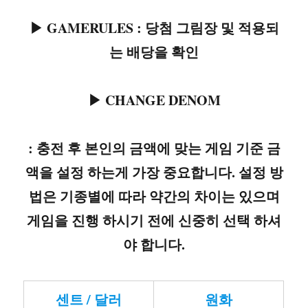
▶ GAMERULES : 당첨 그림장 및 적용되
는 배당을 확인
▶ CHANGE DENOM
: 충전 후 본인의 금액에 맞는 게임 기준 금
액을 설정 하는게 가장 중요합니다. 설정 방
법은 기종별에 따라 약간의 차이는 있으며
게임을 진행 하시기 전에 신중히 선택 하셔
야 합니다.
센트 / 달러
원화