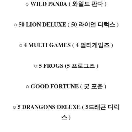
○ WILD PANDA ( 와일드 판다 )
○ 50 LION DELUXE ( 50 라이언 디럭스 )
○ 4 MULTI GAMES ( 4 멀티게임즈 )
○ 5 FROGS (5 프로그즈 )
○ GOOD FORTUNE ( 굿 포춘 )
○ 5 DRANGONS DELUXE ( 5드래곤 디럭
스 )