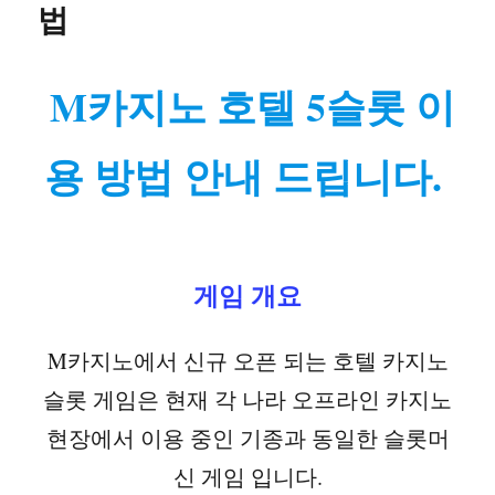
법
M카지노 호텔 5슬롯 이
용 방법 안내 드립니다.
게임 개요
M카지노에서 신규 오픈 되는 호텔 카지노
슬롯 게임은 현재 각 나라 오프라인 카지노
현장에서 이용 중인 기종과 동일한 슬롯머
신 게임 입니다.