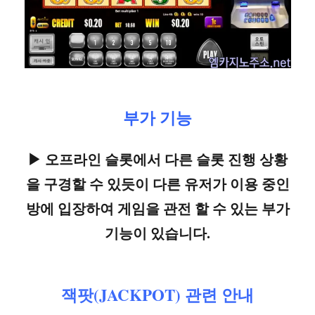
부가 기능
▶ 오프라인 슬롯에서 다른 슬롯 진행 상황
을 구경할 수 있듯이 다른 유저가 이용 중인
방에 입장하여 게임을 관전 할 수 있는 부가
기능이 있습니다.
잭팟(JACKPOT) 관련 안내