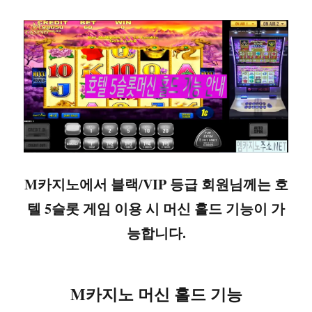
M카지노에서 블랙/VIP 등급 회원님께는 호
텔 5슬롯 게임 이용 시 머신 홀드 기능이 가
능합니다.
M카지노 머신 홀드 기능