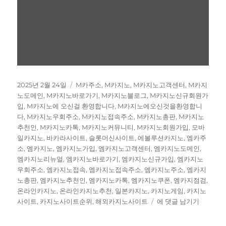
작
카
2025년 2월 24일
M카주소
,
M카지노
,
M카지노고객센터
,
M카지
성
테
노도메인
,
M카지노바로가기
,
M카지노블로그
,
M카지노신규회원가
일
고
입
,
M카지노에 오신걸 환영합니다
,
M카지노에오신것을환영합니
자
리
다
,
M카지노우회주소
,
M카지노접속주소
,
M카지노총판
,
M카지노
추천인
,
M카지노카톡
,
M카지노커뮤니티
,
M카지노회원가입
,
모바
일카지노
,
바카라사이트
,
슬롯머신사이트
,
에볼루션카지노
,
엠카주
소
,
엠카지노
,
엠카지노가입
,
엠카지노고객센터
,
엠카지노도메인
,
엠카지노리뉴얼
,
엠카지노바로가기
,
엠카지노신규가입
,
엠카지노
우회주소
,
엠카지노접속
,
엠카지노접속주소
,
엠카지노주소
,
엠카지
노총판
,
엠카지노추천인
,
엠카지노카톡
,
엠카지노쿠폰
,
엠카지점검
,
온라인카지노
,
온라인카지노추천
,
일본카지노
,
카지노게임
,
카지노
M
사이트
,
카지노사이트순위
,
해외카지노사이트
에 댓글 남기기
카
지