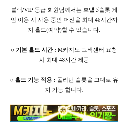
블랙/VIP 등급 회원님께서는 호텔 5슬롯 게
임 이용 시 사용 중인 머신을 최대 48시간까
지 홀드(예약)할 수 있습니다.
○ 기본 홀드 시간 :
M카지노 고잭센터 요청
시 최대 48시간 제공
○ 홀드 기능 적용 :
돌리던 슬롯을 그대로 유
지 가능 합니다.