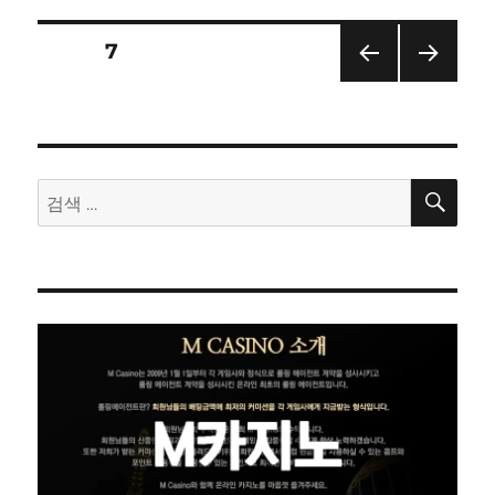
노
머
글
페이지
7
신
홀
이전
다음
페
드
쪽
쪽
기
이
능
안
검
검
내
지
색
색:
매
김