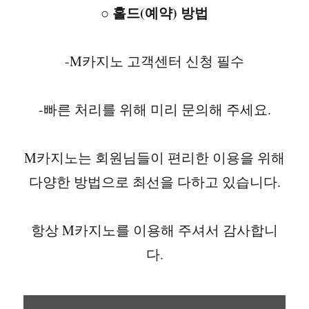
○ 홀드(예약) 방법
-M카지노 고객센터 신청 필수
-빠른 처리를 위해 미리 문의해 주세요.
M카지노는 회원님들이 편리한 이용을 위해
다양한 방법으로 최선을 다하고 있습니다.
항상 M카지노를 이용해 주셔서 감사합니
다.