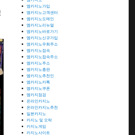
엠카지노가입
및
엠카지노고객센터
엠카지노도메인
엠카지노리뉴얼
엠카지노바로가기
엠카지노신규가입
엠카지노우회주소
엠카지노접속
엠카지노접속주소
엠카지노주소
엠카지노총판
엠카지노추천인
엠카지노카톡
엠카지노쿠폰
엠카지점검
온라인카지노
온라인카지노추천
일본카지노
카지노 및 오락
카지노게임
카지노사이트