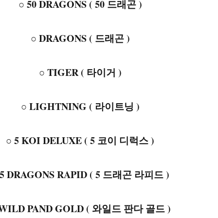
○ 50 DRAGONS ( 50 드래곤 )
○ DRAGONS ( 드래곤 )
○ TIGER ( 타이거 )
○ LIGHTNING ( 라이트닝 )
○ 5 KOI DELUXE ( 5 코이 디럭스 )
 5 DRAGONS RAPID ( 5 드래곤 라피드 )
 WILD PAND GOLD ( 와일드 판다 골드 )