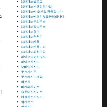
M카지노블로그
M카지노신규회원가입
응
M카지노에 오신걸 환영합니다
슬
M카지노에오신것을환영합니다
M카지노우회주소
M카지노접속주소
M카지노총판
M카지노추천인
공
M카지노카톡
M카지노커뮤니티
M카지노회원가입
라이브딜러카지노
라이브카지노
니
모바일카지노
무료가키존
무료카지노게임
미분류
바카라사이트
이
슬롯머신사이트
에볼루션카지노
엠카주소
엠카지노