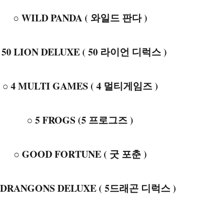
○ WILD PANDA ( 와일드 판다 )
 50 LION DELUXE ( 50 라이언 디럭스 )
○ 4 MULTI GAMES ( 4 멀티게임즈 )
○ 5 FROGS (5 프로그즈 )
○ GOOD FORTUNE ( 굿 포춘 )
5 DRANGONS DELUXE ( 5드래곤 디럭스 )