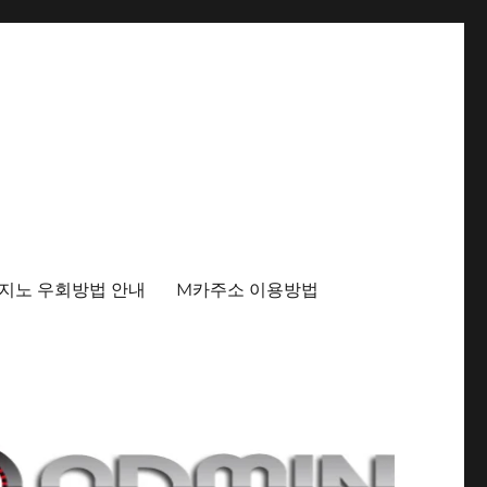
지노 우회방법 안내
M카주소 이용방법