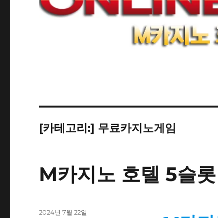
[카테고리:]
무료카지노게임
M카지노 호텔 5슬롯
작
2024년 7월 22일