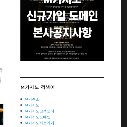
내
라
임
M카지노 검색어
M카주소
M카지노
M카지노고객센터
M카지노도메인
M카지노바로가기