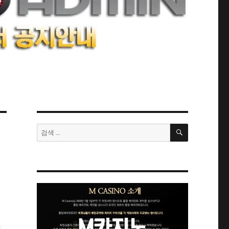
검
검
색
색: