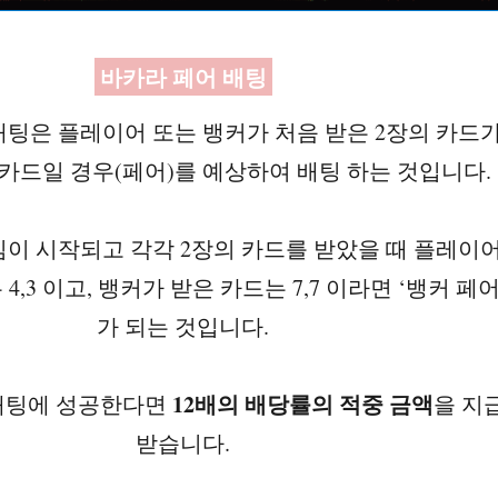
바카라 페어 배팅
배팅은 플레이어 또는 뱅커가 처음 받은 2장의 카드
카드일 경우(페어)를 예상하여 배팅 하는 것입니다.
임이 시작되고 각각 2장의 카드를 받았을 때 플레이
4,3 이고, 뱅커가 받은 카드는 7,7 이라면 ‘뱅커 페어
가 되는 것입니다.
12배의 배당률의 적중 금액
배팅에 성공한다면
을 지
받습니다.