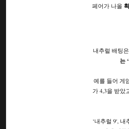
확
페어가 나올
내추럴 배팅
는 
예를 들어 게
가 4,3을 받았
‘내추럴 9′, 내