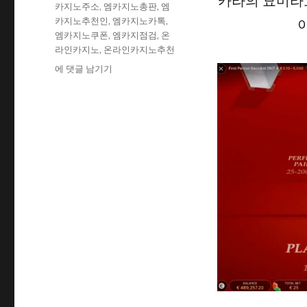
카라의 묘미라고
카지노주소
,
엠카지노총판
,
엠
카지노추천인
,
엠카지노카톡
,
엠카지노쿠폰
,
엠카지점검
,
온
라인카지노
,
온라인카지노추천
M
에 댓글 남기기
카
지
노
바
카
라
사
이
트
배
팅