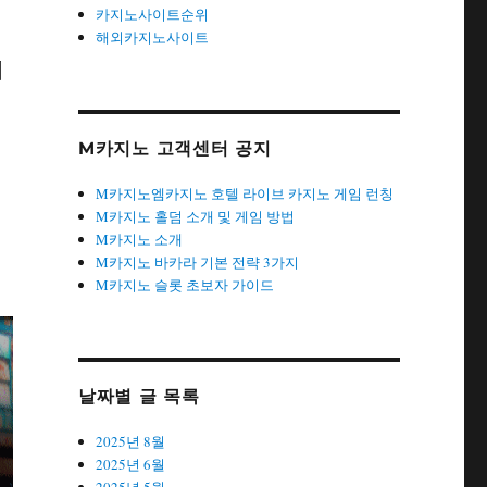
카지노사이트순위
해외카지노사이트
뉘
M카지노 고객센터 공지
M카지노엠카지노 호텔 라이브 카지노 게임 런칭
M카지노 홀덤 소개 및 게임 방법
M카지노 소개
M카지노 바카라 기본 전략 3가지
M카지노 슬롯 초보자 가이드
날짜별 글 목록
2025년 8월
2025년 6월
2025년 5월