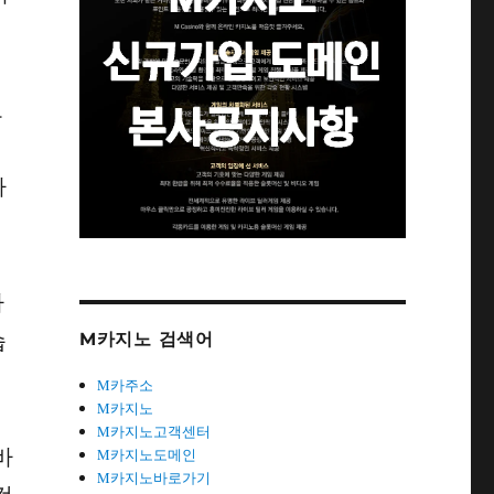
도
차
가
습
M카지노 검색어
M카주소
M카지노
M카지노고객센터
바
M카지노도메인
M카지노바로가기