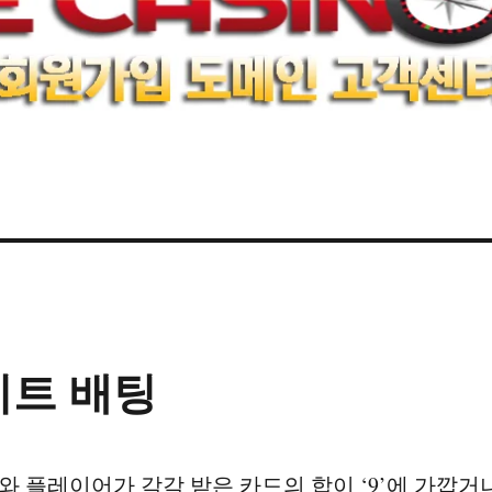
이트 배팅
 플레이어가 각각 받은 카드의 합이 ‘9’에 가깝거