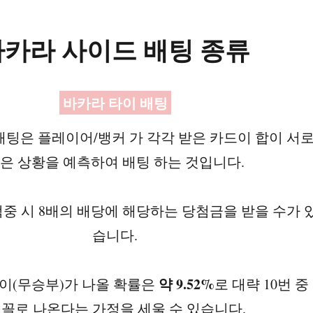
바카라 사이드 배팅 종류
바카라 타이 배팅
배팅은 플레이어/뱅커 가 각각 받은 카드이 합이 서
은 상황을 예측하여 배팅 하는 것입니다.
적중 시 8배의 배당에 해당하는 당첨금을 받을 수가 
습니다.
약 9.52%
이(무승부)가 나올 확률은
로 대략 10번 중 
 꼴로 나온다는 가정을 세울 수 있습니다.