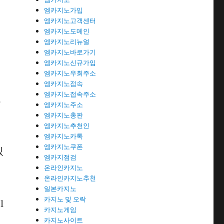
엠카지노가입
엠카지노고객센터
엠카지노도메인
엠카지노리뉴얼
엠카지노바로가기
엠카지노신규가입
엠카지노우회주소
엠카지노접속
엠카지노접속주소
로
엠카지노주소
엠카지노총판
엠카지노추천인
엠카지노카톡
엠카지노쿠폰
있
엠카지점검
온라인카지노
온라인카지노추천
일본카지노
카지노 및 오락
1
카지노게임
카지노사이트