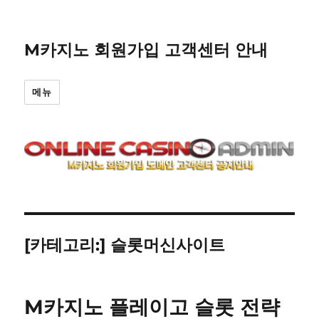
M카지노 회원가입 고객센터 안내
메뉴
[카테고리:]
슬롯머신사이트
M카지노 플레이고 슬롯 전략