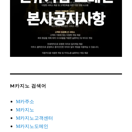
M카지노 검색어
M카주소
M카지노
M카지노고객센터
M카지노도메인