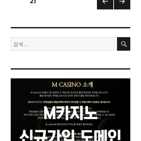
글
페이지
21
이
고
이전
다음
페
슬
쪽
쪽
롯
이
전
략
검
검
지
색
색:
매
김