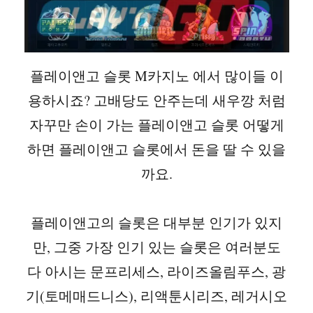
플레이앤고 슬롯 M카지노 에서 많이들 이
용하시죠? 고배당도 안주는데 새우깡 처럼
자꾸만 손이 가는 플레이앤고 슬롯 어떻게
하면 플레이앤고 슬롯에서 돈을 딸 수 있을
까요.
플레이앤고의 슬롯은 대부분 인기가 있지
만, 그중 가장 인기 있는 슬롯은 여러분도
다 아시는 문프리세스, 라이즈올림푸스, 광
기(토메매드니스), 리액툰시리즈, 레거시오