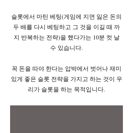
슬롯에서 마틴 베팅(게임에 지면 잃은 돈의
두 배를 다시 베팅하고 그 것을 이길 때 까
지 반복하는 전략)을 했다가는 10분 컷 날
수 있습니다.
꼭 돈을 따야 한다는 압박에서 벗어나 재미
있게 좋은 슬롯 전략을 가지고 하는 것이 우
리가 슬롯을 하는 목적입니다.