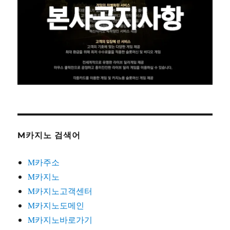
M카지노 검색어
M카주소
M카지노
M카지노고객센터
M카지노도메인
M카지노바로가기