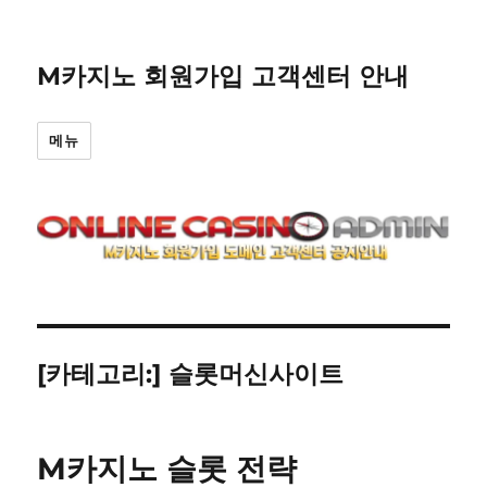
M카지노 회원가입 고객센터 안내
메뉴
[카테고리:]
슬롯머신사이트
M카지노 슬롯 전략