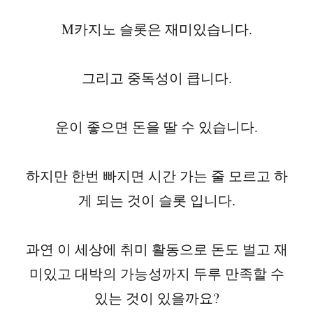
M카지노 슬롯은 재미있습니다.
그리고 중독성이 큽니다.
운이 좋으면 돈을 딸 수 있습니다.
하지만 한번 빠지면 시간 가는 줄 모르고 하
게 되는 것이 슬롯 입니다.
과연 이 세상에 취미 활동으로 돈도 벌고 재
미있고 대박의 가능성까지 두루 만족할 수
있는 것이 있을까요?