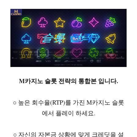
M카지노 슬롯 전략의 통합본 입니다.
○ 높은 회수율(RTP)를 가진 M카지노 슬롯
에서 플레이 하세요.
○ 자신의 자본금 상황에 맞게 크레딧을 설