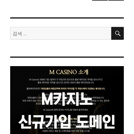
전
이전
다음
페
략
쪽
쪽
이
검
검
지
색
색:
매
김