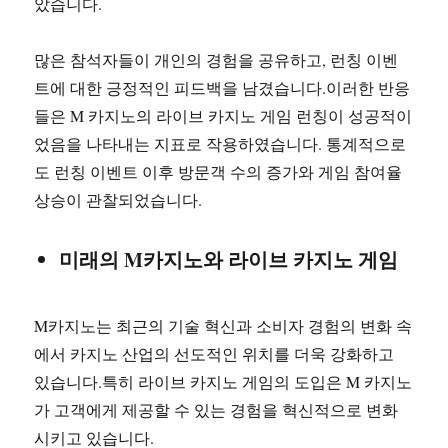
았습니다.
많은 참석자들이 개인의 경험을 공유하고, 런칭 이벤
트에 대한 긍정적인 피드백을 남겼습니다.이러한 반응
들은 M 카지노의 라이브 카지노 게임 런칭이 성공적이
었음을 나타내는 지표로 작용하였습니다. 통계적으로
도 런칭 이벤트 이후 방문객 수의 증가와 게임 참여율
상승이 관찰되었습니다.
미래의 M카지노와 라이브 카지노 게임
M카지노는 최근의 기술 혁신과 소비자 경험의 변화 속
에서 카지노 산업의 선도적인 위치를 더욱 강화하고
있습니다.특히 라이브 카지노 게임의 도입은 M 카지노
가 고객에게 제공할 수 있는 경험을 혁신적으로 변화
시키고 있습니다.