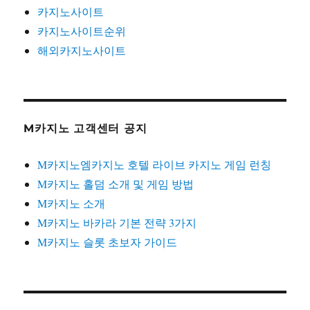
카지노사이트
카지노사이트순위
해외카지노사이트
M카지노 고객센터 공지
M카지노엠카지노 호텔 라이브 카지노 게임 런칭
M카지노 홀덤 소개 및 게임 방법
M카지노 소개
M카지노 바카라 기본 전략 3가지
M카지노 슬롯 초보자 가이드