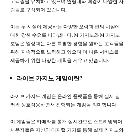
고객층을 유치하고 있으며 연령대와 배경이 다양한 사
람들로 구성되어 있습니다.
이는 두 시설이 제공하는 다양한 오락과 편의 시설에
대한 강한 수요를 나타냅니다. M 카지노와 M 카지노
호텔은 일상과는 다른 특별한 경험을 원하는 고객들을
위해 지속적으로 노력하고 있으며 더 나은 서비스를
제공하기 위한 다양한 계획을 세우고 있습니다.
라이브 카지노 게임이란?
라이브 카지노 게임은 온라인 플랫폼을 통해 실제 딜
러와 상호작용하면서 진행되는 게임을 의미합니다.
이 게임들은 카메라를 통해 실시간으로 스트리밍되어
사용자들은 자신의 디지털 기기를 통해 실제 카지노와