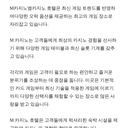
M카지노엠카지노 호텔은 최신 게임 트렌드를 반영하
며다양한 오락 옵션을 제공하는 최고의 게임 장소로
자리잡고 있습니다.
M 카지노는 고객들에게 최상의 카지노 경험을 선사하
기 위해 다양한 게임 테이블과 최신 슬롯 기계를 갖추
고 있습니다.
각각의 게임은 고객이 필요로 하는 편안하고 즐거운
분위기를 조성하는 데 중점을 둡니다. 이곳은 기본적
인 카드 게임부터 최신 기술을 적용한 게임에 이르기
까지 다양한 선택지를 체험할 수 있는 장소로 많은 사
랑을 받고 있습니다.
M 카지노 호텔은 고객들에게 럭셔리한 숙박 시설을 제
공하며 카지노와 결합된 형태로 운영됩니다.