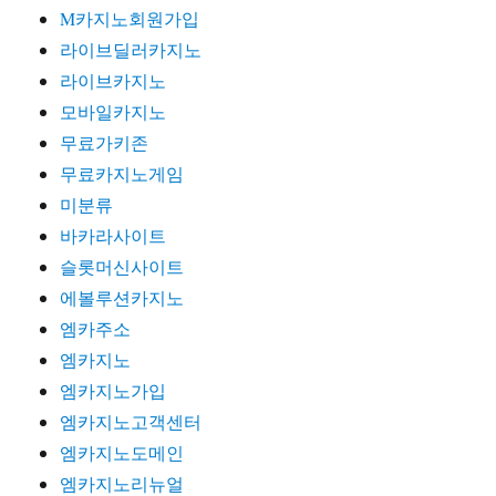
M카지노회원가입
라이브딜러카지노
라이브카지노
모바일카지노
무료가키존
무료카지노게임
미분류
바카라사이트
슬롯머신사이트
에볼루션카지노
엠카주소
엠카지노
엠카지노가입
엠카지노고객센터
엠카지노도메인
엠카지노리뉴얼