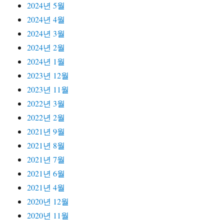
2024년 5월
2024년 4월
2024년 3월
2024년 2월
2024년 1월
2023년 12월
2023년 11월
2022년 3월
2022년 2월
2021년 9월
2021년 8월
2021년 7월
2021년 6월
2021년 4월
2020년 12월
2020년 11월