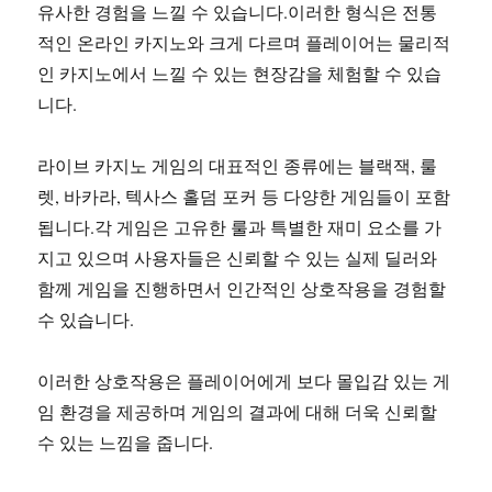
유사한 경험을 느낄 수 있습니다.이러한 형식은 전통
적인 온라인 카지노와 크게 다르며 플레이어는 물리적
인 카지노에서 느낄 수 있는 현장감을 체험할 수 있습
니다.
라이브 카지노 게임의 대표적인 종류에는 블랙잭, 룰
렛, 바카라, 텍사스 홀덤 포커 등 다양한 게임들이 포함
됩니다.각 게임은 고유한 룰과 특별한 재미 요소를 가
지고 있으며 사용자들은 신뢰할 수 있는 실제 딜러와
함께 게임을 진행하면서 인간적인 상호작용을 경험할
수 있습니다.
이러한 상호작용은 플레이어에게 보다 몰입감 있는 게
임 환경을 제공하며 게임의 결과에 대해 더욱 신뢰할
수 있는 느낌을 줍니다.