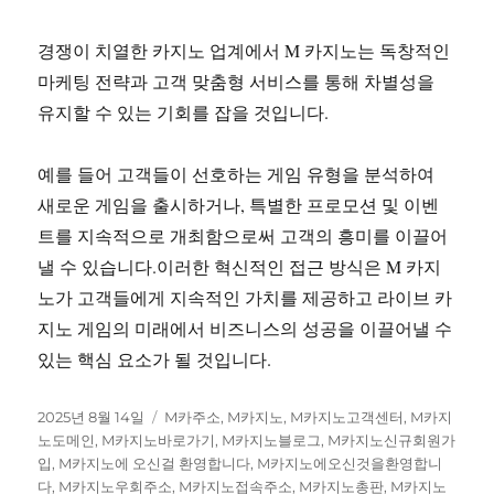
경쟁이 치열한 카지노 업계에서 M 카지노는 독창적인
마케팅 전략과 고객 맞춤형 서비스를 통해 차별성을
유지할 수 있는 기회를 잡을 것입니다.
예를 들어 고객들이 선호하는 게임 유형을 분석하여
새로운 게임을 출시하거나, 특별한 프로모션 및 이벤
트를 지속적으로 개최함으로써 고객의 흥미를 이끌어
낼 수 있습니다.이러한 혁신적인 접근 방식은 M 카지
노가 고객들에게 지속적인 가치를 제공하고 라이브 카
지노 게임의 미래에서 비즈니스의 성공을 이끌어낼 수
있는 핵심 요소가 될 것입니다.
작
카
2025년 8월 14일
M카주소
,
M카지노
,
M카지노고객센터
,
M카지
성
테
노도메인
,
M카지노바로가기
,
M카지노블로그
,
M카지노신규회원가
일
고
입
,
M카지노에 오신걸 환영합니다
,
M카지노에오신것을환영합니
자
리
다
,
M카지노우회주소
,
M카지노접속주소
,
M카지노총판
,
M카지노