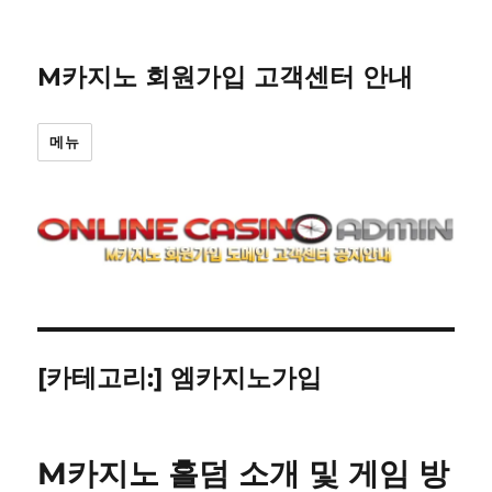
M카지노 회원가입 고객센터 안내
메뉴
[카테고리:]
엠카지노가입
M카지노 홀덤 소개 및 게임 방