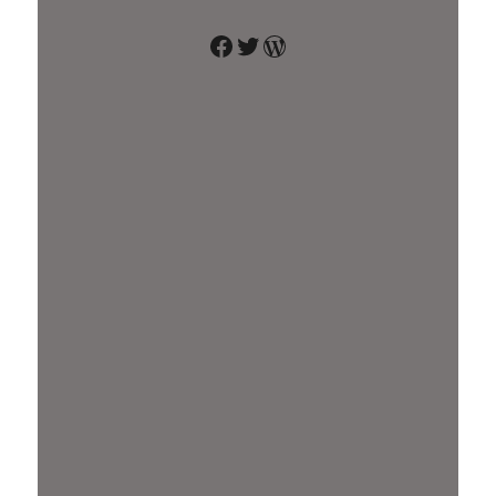
Facebook
Twitter
워드프레스