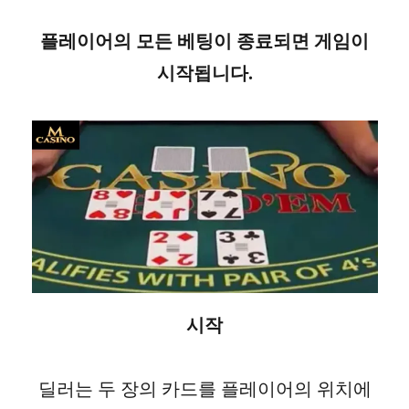
플레이어의 모든 베팅이 종료되면 게임이
시작됩니다.
시작
딜러는 두 장의 카드를 플레이어의 위치에