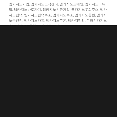
엠카지노가입
,
엠카지노고객센터
,
엠카지노도메인
,
엠카지노리뉴
얼
,
엠카지노바로가기
,
엠카지노신규가입
,
엠카지노우회주소
,
엠카
지노접속
,
엠카지노접속주소
,
엠카지노주소
,
엠카지노총판
,
엠카지
노추천인
,
엠카지노카톡
,
엠카지노쿠폰
,
엠카지점검
,
온라인카지노
,
M
온라인카지노추천
에 댓글 남기기
카
지
노
홀
글
페이지
1
덤
소
다음
페
개
쪽
및
이
게
임
검
검
방
지
색
색:
법
매
김