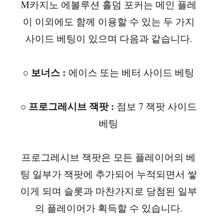
M카지노 에볼루션 홀덤 포커는 메인 플레
이 이외에도 함께 이용할 수 있는 두 가지
사이드 베팅이 있으며 다음과 같습니다.
○ 보너스 :
에이스 또는 베터 사이드 베팅
○ 프로그레시브 잭팟 :
점보 7 잭팟 사이드
베팅
프로그레시브 잭팟은 모든 플레이어의 베
팅 일부가 잭팟에 추가되어 누적되면서 쌓
이게 되며 슬롯과 마찬가지로 당첨된 일부
의 플레이어가 획득할 수 있습니다.