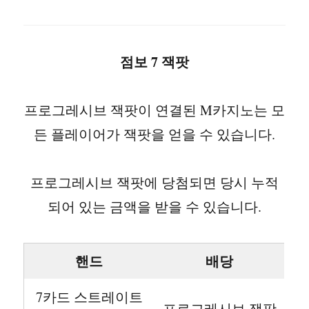
점보 7 잭팟
프로그레시브 잭팟이 연결된 M카지노는 모
든 플레이어가 잭팟을 얻을 수 있습니다.
프로그레시브 잭팟에 당첨되면 당시 누적
되어 있는 금액을 받을 수 있습니다.
핸드
배당
7카드 스트레이트
프로그레시브 잭팟