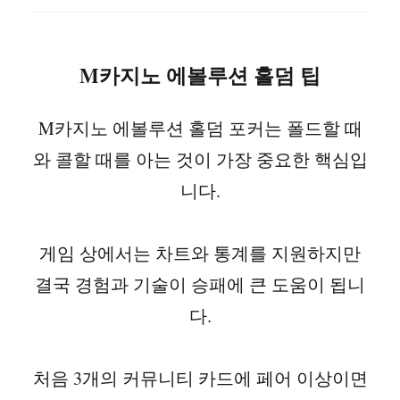
M카지노 에볼루션 홀덤 팁
M카지노 에볼루션 홀덤 포커는 폴드할 때
와 콜할 때를 아는 것이 가장 중요한 핵심입
니다.
게임 상에서는 차트와 통계를 지원하지만
결국 경험과 기술이 승패에 큰 도움이 됩니
다.
처음 3개의 커뮤니티 카드에 페어 이상이면