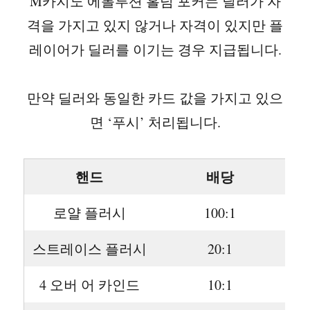
M카지노 에볼루션 홀덤 포커는 딜러가 자
격을 가지고 있지 않거나 자격이 있지만 플
레이어가 딜러를 이기는 경우 지급됩니다.
만약 딜러와 동일한 카드 값을 가지고 있으
면 ‘푸시’ 처리됩니다.
핸드
배당
로얄 플러시
100:1
스트레이스 플러시
20:1
4 오버 어 카인드
10:1