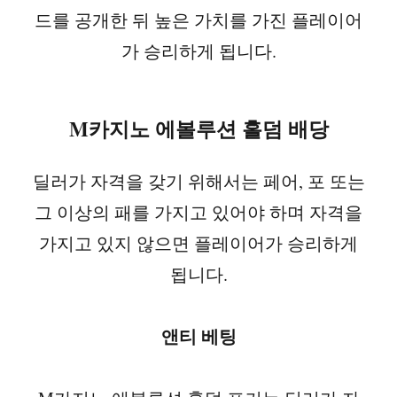
드를 공개한 뒤 높은 가치를 가진 플레이어
가 승리하게 됩니다.
M카지노 에볼루션 홀덤 배당
딜러가 자격을 갖기 위해서는 페어, 포 또는
그 이상의 패를 가지고 있어야 하며 자격을
가지고 있지 않으면 플레이어가 승리하게
됩니다.
앤티 베팅