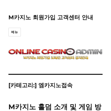
M카지노 회원가입 고객센터 안내
메뉴
[카테고리:]
엠카지노접속
M카지노 홀덤 소개 및 게임 방