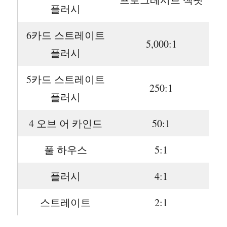
플러시
6카드 스트레이트
5,000:1
플러시
5카드 스트레이트
250:1
플러시
4 오브 어 카인드
50:1
풀 하우스
5:1
플러시
4:1
스트레이트
2:1