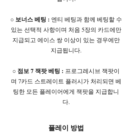
○ 보너스 베팅 :
엔티 베팅과 함께 베팅할 수
있는 선택적 사항이며 처음 5장의 카드에만
지급되고 에이스 쌍 이상이 있는 경우에만
지급됩니다.
○ 점보 7 잭팟 베팅 :
프로그레시브 잭팟이
며 7카드 스트레이트 플러시가 처리되면 베
팅한 모든 플레이어에게 잭팟을 지급합니
다.
플레이 방법