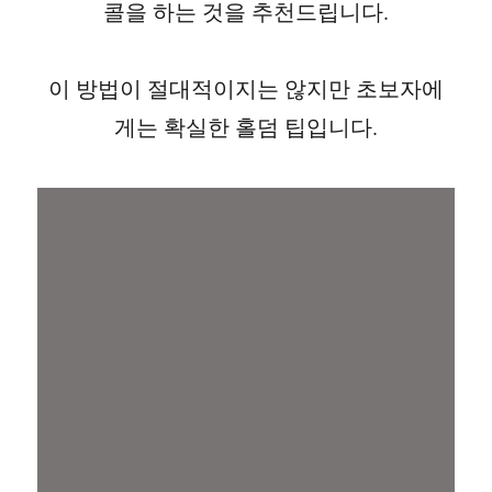
콜을 하는 것을 추천드립니다.
이 방법이 절대적이지는 않지만 초보자에
게는 확실한 홀덤 팁입니다.