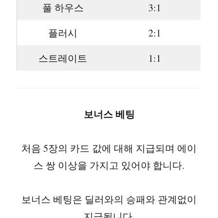
풀 하우스
3:1
플러시
2:1
스트레이트
1:1
보너스 베팅
처음 5장의 카드 값에 대해 지급되며 에이
스 쌍 이상을 가지고 있어야 합니다.
보너스 베팅은 딜러와의 승패와 관계없이
지급됩니다.