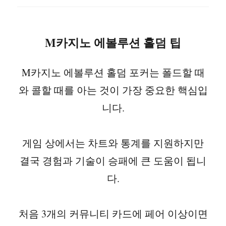
M카지노 에볼루션 홀덤 팁
M카지노 에볼루션 홀덤 포커는 폴드할 때
와 콜할 때를 아는 것이 가장 중요한 핵심입
니다.
게임 상에서는 차트와 통계를 지원하지만
결국 경험과 기술이 승패에 큰 도움이 됩니
다.
처음 3개의 커뮤니티 카드에 페어 이상이면