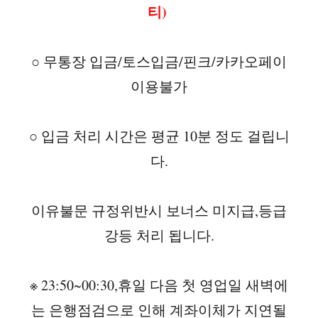
티)
○ 무통장 입금/토스입금/핀크/카카오페이
이용불가
○ 입금 처리 시간은 평균 10분 정도 걸립니
다.
이유불문 규정위반시 보너스 미지급,등급
강등 처리 됩니다.
※ 23:50~00:30,휴일 다음 첫 영업일 새벽에
는 은행점검으로 인해 계좌이체가 지연될