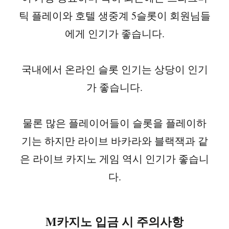
틱 플레이와 호텔 생중계 5슬롯이 회원님들
에게 인기가 좋습니다.
국내에서 온라인 슬롯 인기는 상당이 인기
가 좋습니다.
물론 많은 플레이어들이 슬롯을 플레이하
기는 하지만 라이브 바카라와 블랙잭과 같
은 라이브 카지노 게임 역시 인기가 좋습니
다.
M카지노 입금 시 주의사항