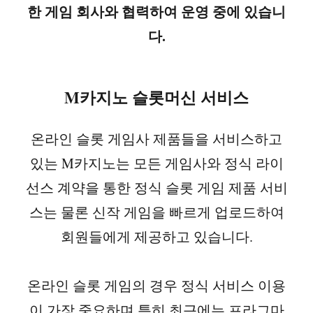
한 게임 회사와 협력하여 운영 중에 있습니
다.
M카지노 슬롯머신 서비스
온라인 슬롯 게임사 제품들을 서비스하고
있는 M카지노는 모든 게임사와 정식 라이
선스 계약을 통한 정식 슬롯 게임 제품 서비
스는 물론 신작 게임을 빠르게 업로드하여
회원들에게 제공하고 있습니다.
온라인 슬롯 게임의 경우 정식 서비스 이용
이 가장 중요하며 특히 최근에는 프라그마