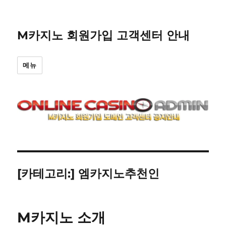
M카지노 회원가입 고객센터 안내
메뉴
[카테고리:]
엠카지노추천인
M카지노 소개