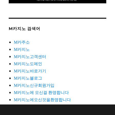
M카지노 검색어
M카주소
M카지노
M카지노고객센터
M카지노도메인
M카지노바로가기
M카지노블로그
M카지노신규회원가입
M카지노에 오신걸 환영합니다
M카지노에오신것을환영합니다
M카지노우회주소
M카지노접속주소