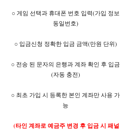
○ 게임 선택과 휴대폰 번호 입력(가입 정보
동일번호)
○ 입금신청 정확한 입금 금액(만원 단위)
○ 전송 된 문자의 은행과 계좌 확인 후 입금
(자동 충전)
○ 최초 가입 시 등록한 본인 계좌만 사용 가
능
(타인 계좌로 예금주 변경 후 입금 시 패널