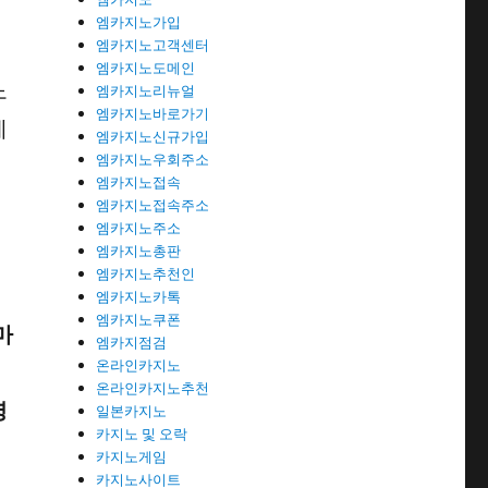
엠카지노가입
엠카지노고객센터
엠카지노도메인
노
엠카지노리뉴얼
엠카지노바로가기
제
엠카지노신규가입
엠카지노우회주소
엠카지노접속
엠카지노접속주소
엠카지노주소
엠카지노총판
엠카지노추천인
엠카지노카톡
엠카지노쿠폰
마
엠카지점검
온라인카지노
이
온라인카지노추천
영
일본카지노
카지노 및 오락
카지노게임
카지노사이트