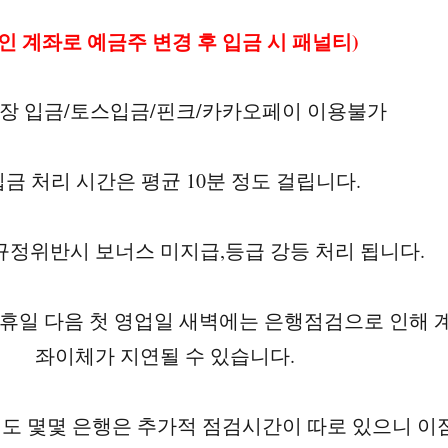
타인 계좌로 예금주 변경 후 입금 시 패널티)
통장 입금/토스입금/핀크/카카오페이 이용불가
입금 처리 시간은 평균 10분 정도 걸립니다.
규정위반시 보너스 미지급,등급 강등 처리 됩니다.
0:30,휴일 다음 첫 영업일 새벽에는 은행점검으로 인해 
좌이체가 지연될 수 있습니다.
에도 몇몇 은행은 추가적 점검시간이 따로 있으니 이