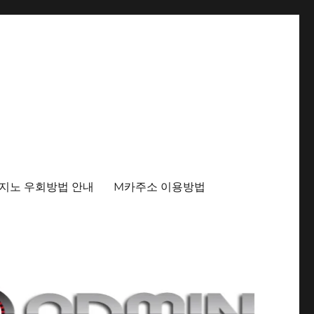
지노 우회방법 안내
M카주소 이용방법