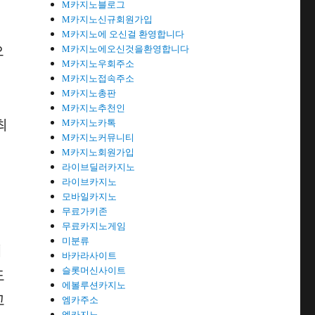
M카지노블로그
M카지노신규회원가입
M카지노에 오신걸 환영합니다
으
M카지노에오신것을환영합니다
M카지노우회주소
M카지노접속주소
M카지노총판
M카지노추천인
최
M카지노카톡
M카지노커뮤니티
M카지노회원가입
라이브딜러카지노
라이브카지노
모바일카지노
무료가키존
무료카지노게임
미분류
베
바카라사이트
슬롯머신사이트
도
에볼루션카지노
고
엠카주소
엠카지노