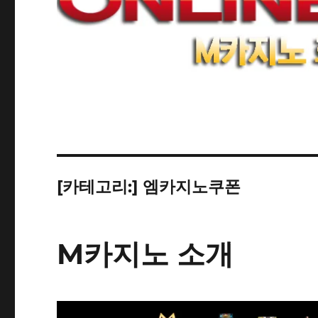
[카테고리:]
엠카지노쿠폰
M카지노 소개