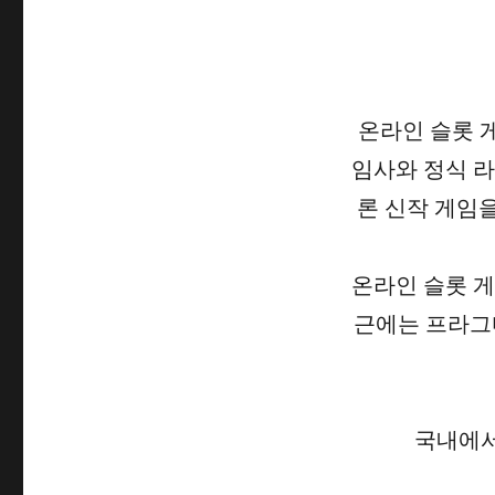
온라인 슬롯 
임사와 정식 라
론 신작 게임
온라인 슬롯 게
근에는 프라그
국내에서