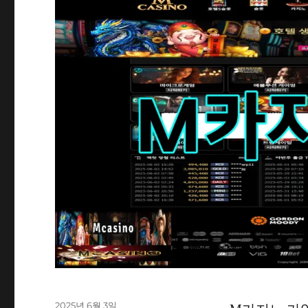
작
2025년 6월 3일