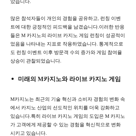
았습니다.
많은 참석자들이 개인의 경험을 공유하고, 런칭 이벤
트에 대한 긍정적인 피드백을 남겼습니다.이러한 반응
들은 M 카지노의 라이브 카지노 게임 런칭이 성공적이
었음을 나타내는 지표로 작용하였습니다. 통계적으로
도 런칭 이벤트 이후 방문객 수의 증가와 게임 참여율
상승이 관찰되었습니다.
미래의 M카지노와 라이브 카지노 게임
M카지노는 최근의 기술 혁신과 소비자 경험의 변화 속
에서 카지노 산업의 선도적인 위치를 더욱 강화하고
있습니다.특히 라이브 카지노 게임의 도입은 M 카지노
가 고객에게 제공할 수 있는 경험을 혁신적으로 변화
시키고 있습니다.