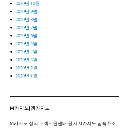
2020년 10월
2020년 9월
2020년 8월
2020년 7월
2020년 6월
2020년 5월
2020년 4월
2020년 3월
2020년 2월
2020년 1월
M카지노|엠카지노
M카지노 정식 고객지원센터 공지 M카지노 접속주소