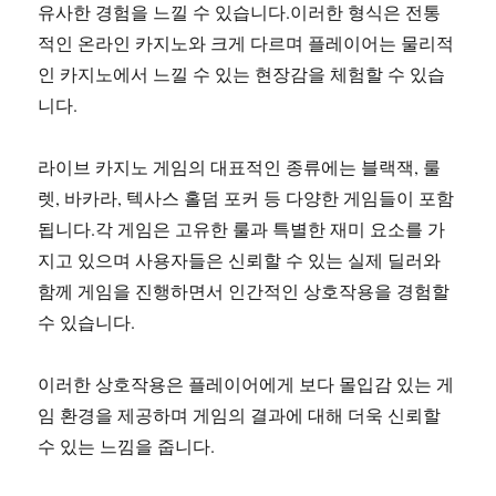
유사한 경험을 느낄 수 있습니다.이러한 형식은 전통
적인 온라인 카지노와 크게 다르며 플레이어는 물리적
인 카지노에서 느낄 수 있는 현장감을 체험할 수 있습
니다.
라이브 카지노 게임의 대표적인 종류에는 블랙잭, 룰
렛, 바카라, 텍사스 홀덤 포커 등 다양한 게임들이 포함
됩니다.각 게임은 고유한 룰과 특별한 재미 요소를 가
지고 있으며 사용자들은 신뢰할 수 있는 실제 딜러와
함께 게임을 진행하면서 인간적인 상호작용을 경험할
수 있습니다.
이러한 상호작용은 플레이어에게 보다 몰입감 있는 게
임 환경을 제공하며 게임의 결과에 대해 더욱 신뢰할
수 있는 느낌을 줍니다.