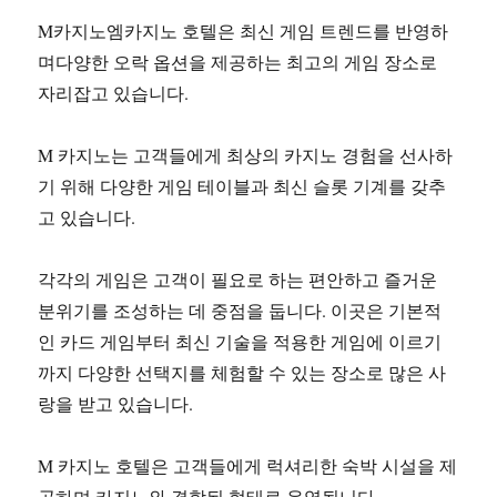
M카지노엠카지노 호텔은 최신 게임 트렌드를 반영하
며다양한 오락 옵션을 제공하는 최고의 게임 장소로
자리잡고 있습니다.
M 카지노는 고객들에게 최상의 카지노 경험을 선사하
기 위해 다양한 게임 테이블과 최신 슬롯 기계를 갖추
고 있습니다.
각각의 게임은 고객이 필요로 하는 편안하고 즐거운
분위기를 조성하는 데 중점을 둡니다. 이곳은 기본적
인 카드 게임부터 최신 기술을 적용한 게임에 이르기
까지 다양한 선택지를 체험할 수 있는 장소로 많은 사
랑을 받고 있습니다.
M 카지노 호텔은 고객들에게 럭셔리한 숙박 시설을 제
공하며 카지노와 결합된 형태로 운영됩니다.