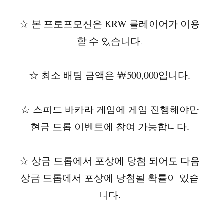
☆ 본 프로프모션은 KRW 를레이어가 이용
할 수 있습니다.
☆ 최소 배팅 금액은 ￦500,000입니다.
☆ 스피드 바카라 게임에 게임 진행해야만
현금 드롭 이벤트에 참여 가능합니다.
☆ 상금 드롭에서 포상에 당첨 되어도 다음
상금 드롭에서 포상에 당첨될 확률이 있습
니다.