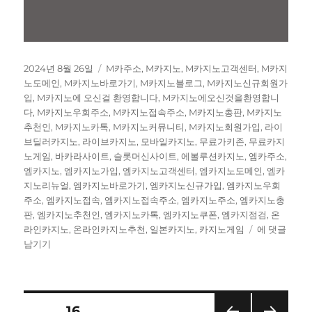
작
카
2024년 8월 26일
M카주소
,
M카지노
,
M카지노고객센터
,
M카지
성
테
노도메인
,
M카지노바로가기
,
M카지노블로그
,
M카지노신규회원가
일
고
입
,
M카지노에 오신걸 환영합니다
,
M카지노에오신것을환영합니
자
리
다
,
M카지노우회주소
,
M카지노접속주소
,
M카지노총판
,
M카지노
추천인
,
M카지노카톡
,
M카지노커뮤니티
,
M카지노회원가입
,
라이
브딜러카지노
,
라이브카지노
,
모바일카지노
,
무료가키존
,
무료카지
노게임
,
바카라사이트
,
슬롯머신사이트
,
에볼루션카지노
,
엠카주소
,
엠카지노
,
엠카지노가입
,
엠카지노고객센터
,
엠카지노도메인
,
엠카
지노리뉴얼
,
엠카지노바로가기
,
엠카지노신규가입
,
엠카지노우회
주소
,
엠카지노접속
,
엠카지노접속주소
,
엠카지노주소
,
엠카지노총
판
,
엠카지노추천인
,
엠카지노카톡
,
엠카지노쿠폰
,
엠카지점검
,
온
M
라인카지노
,
온라인카지노추천
,
일본카지노
,
카지노게임
에 댓글
카
남기기
지
노
마
이
글
페이지
16