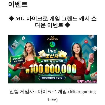
이벤트
◆ MG 마이크로 게임 그랜드 캐시 쇼
다운 이벤트 ◆
진행 게임사 : 마이크로 게임 (Microgaming
Live)