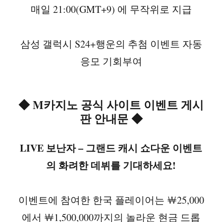
매일 21:00(GMT+9) 에 무작위로 지급
삼성 갤럭시 S24+행운의 추첨 이벤트 자동
응모 기회부여
◆ M카지노 공식 사이트 이벤트 게시
판 안내문 ◆
LIVE 보난자 – 그랜드 캐시 쇼다운 이벤트
의 화려한 데뷔를 기대하세요!
이벤트에 참여한 한국 플레이어는 ￦25,000
에서 ￦1,500,000까지의 놀라운 현금 드롭