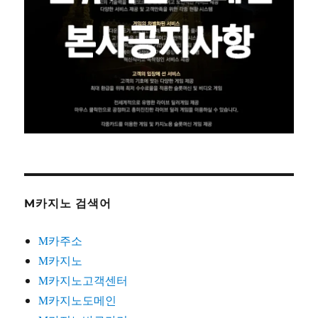
M카지노 검색어
M카주소
M카지노
M카지노고객센터
M카지노도메인