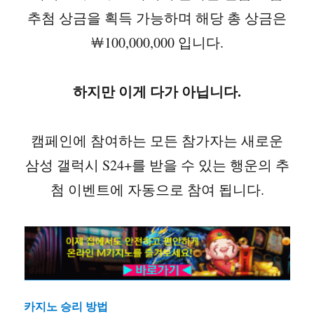
추첨 상금을 획득 가능하며 해당 총 상금은
￦100,000,000 입니다.
하지만 이게 다가 아닙니다.
캠페인에 참여하는 모든 참가자는 새로운
삼성 갤럭시 S24+를 받을 수 있는 행운의 추
첨 이벤트에 자동으로 참여 됩니다.
카지노 승리 방법