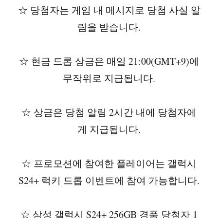
☆ 당첨자는 게임 내 메시지로 당첨 사실 알
림을 받습니다.
☆ 현금 드롭 상금은 매일 21:00(GMT+9)에
무작위로 지급됩니다.
☆ 상금은 당첨 알림 2시간 내에 당첨자에
게 지급됩니다.
☆ 프로모션에 참여한 플레이어는 갤럭시
S24+ 럭키 드롭 이벤트에 참여 가능합니다.
☆ 삼성 갤럭시 S24+ 256GB 경품 당첨자 1