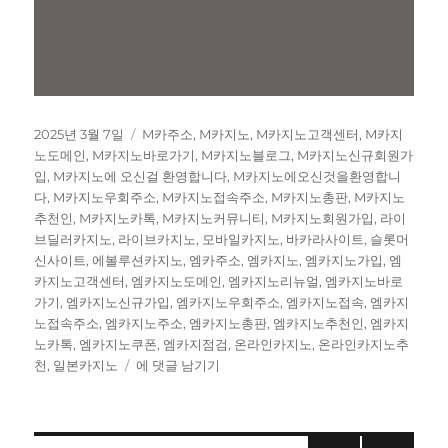
작
카
2025년 3월 7일
M카주소
,
M카지노
,
M카지노고객센터
,
M카지
성
테
노도메인
,
M카지노바로가기
,
M카지노블로그
,
M카지노신규회원가
일
고
입
,
M카지노에 오신걸 환영합니다
,
M카지노에오신것을환영합니
자
리
다
,
M카지노우회주소
,
M카지노접속주소
,
M카지노총판
,
M카지노
추천인
,
M카지노카톡
,
M카지노커뮤니티
,
M카지노회원가입
,
라이
브딜러카지노
,
라이브카지노
,
모바일카지노
,
바카라사이트
,
슬롯머
신사이트
,
에볼루션카지노
,
엠카주소
,
엠카지노
,
엠카지노가입
,
엠
카지노고객센터
,
엠카지노도메인
,
엠카지노리뉴얼
,
엠카지노바로
가기
,
엠카지노신규가입
,
엠카지노우회주소
,
엠카지노접속
,
엠카지
노접속주소
,
엠카지노주소
,
엠카지노총판
,
엠카지노추천인
,
엠카지
노카톡
,
엠카지노쿠폰
,
엠카지점검
,
온라인카지노
,
온라인카지노추
M
천
,
일본카지노
에 댓글 남기기
카
지
노