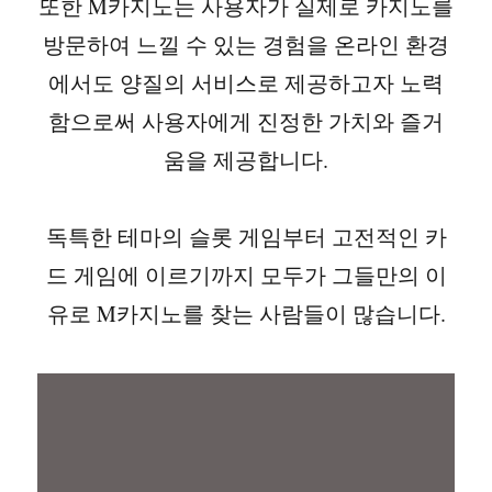
또한 M카지노는 사용자가 실제로 카지노를
방문하여 느낄 수 있는 경험을 온라인 환경
에서도 양질의 서비스로 제공하고자 노력
함으로써 사용자에게 진정한 가치와 즐거
움을 제공합니다.
독특한 테마의 슬롯 게임부터 고전적인 카
드 게임에 이르기까지 모두가 그들만의 이
유로 M카지노를 찾는 사람들이 많습니다.