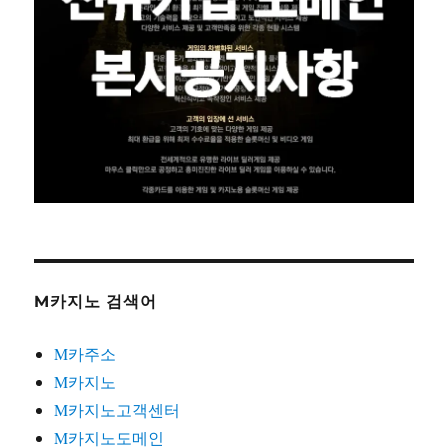
M카지노 검색어
M카주소
M카지노
M카지노고객센터
M카지노도메인