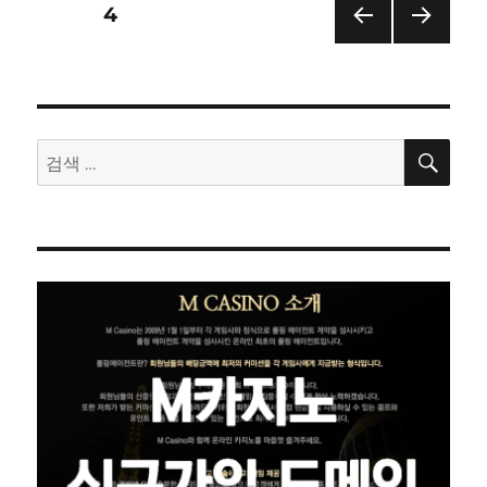
와
글
페이지
4
랜
드
이전
다음
페
카
쪽
쪽
지
이
노
의
검
검
차
지
색
색:
이
점
매
김