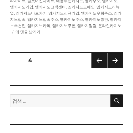
라사이트
,
슬롯머신사이트
,
에볼루션카지노
,
엠카주소
,
엠카지노
,
엠카지노가입
,
엠카지노고객센터
,
엠카지노도메인
,
엠카지노리뉴
얼
,
엠카지노바로가기
,
엠카지노신규가입
,
엠카지노우회주소
,
엠카
지노접속
,
엠카지노접속주소
,
엠카지노주소
,
엠카지노총판
,
엠카지
노추천인
,
엠카지노카톡
,
엠카지노쿠폰
,
엠카지점검
,
온라인카지노
M
에 댓글 남기기
카
지
노
바
글
페이지
4
카
라
이전
다음
페
뱅
쪽
쪽
커
이
승
률
검
검
이
지
색
색:
높
은
매
이
유
김