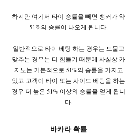
하지만 여기서 타이 승률을 빼면 뱅커가 약
51%의 승률이 나오게 됩니다.
일반적으로 타이 베팅 하는 경우는 드물고
맞추는 경우는 더 힘들기 때문에 사실상 카
지노는 기본적으로 51%의 승률을 가지고
있고 고객이 타이 또는 사이드 베팅을 하는
경우 더 높은 51% 이상의 승률을 얻게 됩니
다.
바카라 확률