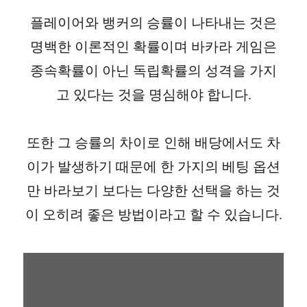
플레이어와 뱅커의 승률이 나타내는 것은
명백한 이론적인 확률이며 바카라 게임은
종속확률이 아닌 독립확률의 성격을 가지
고 있다는 것을 명심해야 합니다.
또한 그 승률의 차이로 인해 배당에서도 차
이가 발생하기 때문에 한 가지의 베팅 옵션
만 바라보기 보다는 다양한 선택을 하는 것
이 오히려 좋은 방법이라고 할 수 있습니다.