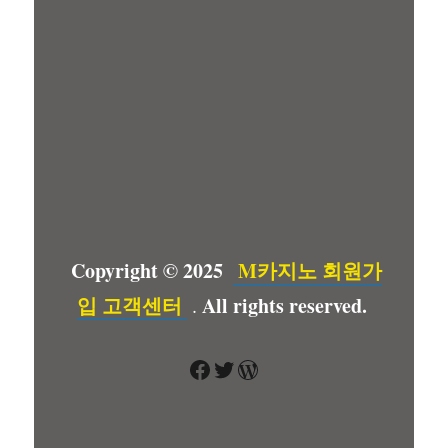
Copyright © 2025
M카지노 회원가
입
고객센터
All rights reserved.
.
Facebook
Twitter
워드프레스