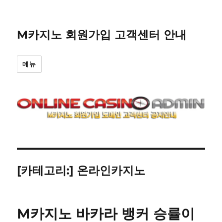
M카지노 회원가입 고객센터 안내
메뉴
[카테고리:]
온라인카지노
M카지노 바카라 뱅커 승률이