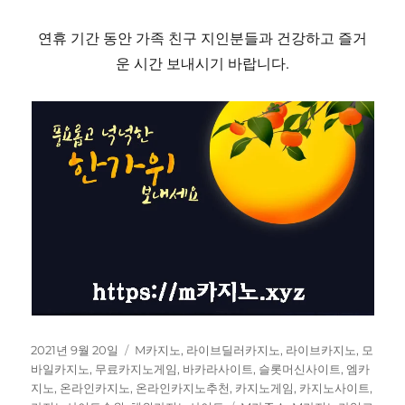
연휴 기간 동안 가족 친구 지인분들과 건강하고 즐거
운 시간 보내시기 바랍니다.
작
카
2021년 9월 20일
M카지노
,
라이브딜러카지노
,
라이브카지노
,
모
성
테
바일카지노
,
무료카지노게임
,
바카라사이트
,
슬롯머신사이트
,
엠카
일
고
지노
,
온라인카지노
,
온라인카지노추천
,
카지노게임
,
카지노사이트
,