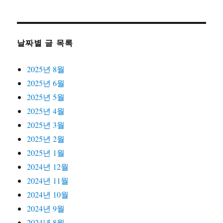
날짜별 글 목록
2025년 8월
2025년 6월
2025년 5월
2025년 4월
2025년 3월
2025년 2월
2025년 1월
2024년 12월
2024년 11월
2024년 10월
2024년 9월
2024년 8월