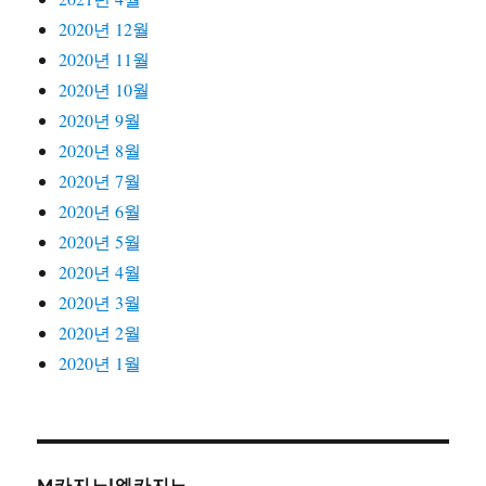
2020년 12월
2020년 11월
2020년 10월
2020년 9월
2020년 8월
2020년 7월
2020년 6월
2020년 5월
2020년 4월
2020년 3월
2020년 2월
2020년 1월
M카지노|엠카지노