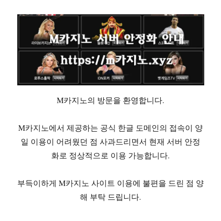
M카지노의 방문을 환영합니다.
M카지노에서 제공하는 공식 한글 도메인의 접속이 양
일 이용이 어려웠던 점 사과드리면서 현재 서버 안정
화로 정상적으로 이용 가능합니다.
부득이하게 M카지노 사이트 이용에 불편을 드린 점 양
해 부탁 드립니다.