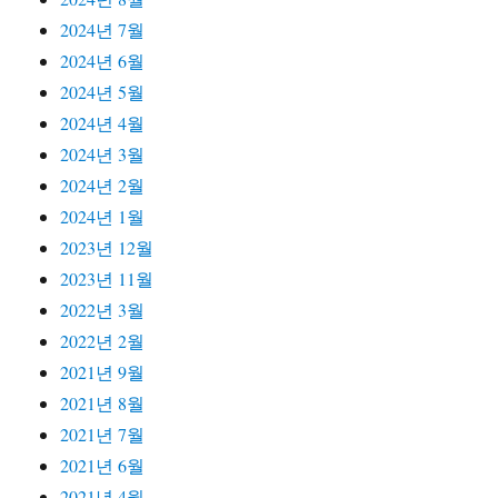
2024년 7월
2024년 6월
2024년 5월
2024년 4월
2024년 3월
2024년 2월
2024년 1월
2023년 12월
2023년 11월
2022년 3월
2022년 2월
2021년 9월
2021년 8월
2021년 7월
2021년 6월
2021년 4월