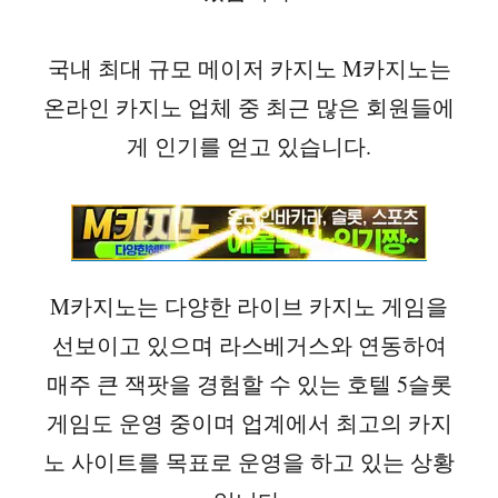
국내 최대 규모 메이저 카지노 M카지노는
온라인 카지노 업체 중 최근 많은 회원들에
게 인기를 얻고 있습니다.
M카지노는 다양한 라이브 카지노 게임을
선보이고 있으며 라스베거스와 연동하여
매주 큰 잭팟을 경험할 수 있는 호텔 5슬롯
게임도 운영 중이며 업계에서 최고의 카지
노 사이트를 목표로 운영을 하고 있는 상황