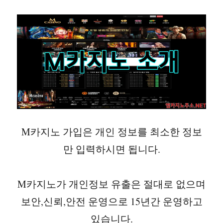
M카지노 가입은 개인 정보를 최소한 정보
만 입력하시면 됩니다.
M카지노가 개인정보 유출은 절대로 없으며
보안,신뢰,안전 운영으로 15년간 운영하고
있습니다.