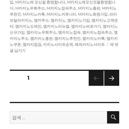
일
고
입
,
M카지노에 오신걸 환영합니다
,
M카지노에오신것을환영합니
자
리
다
,
M카지노우회주소
,
M카지노접속주소
,
M카지노총판
,
M카지노
추천인
,
M카지노카톡
,
M카지노커뮤니티
,
M카지노회원가입
,
라이
브딜러카지노
,
엠카주소
,
엠카지노
,
엠카지노가입
,
엠카지노고객센
터
,
엠카지노도메인
,
엠카지노리뉴얼
,
엠카지노바로가기
,
엠카지노
신규가입
,
엠카지노우회주소
,
엠카지노접속
,
엠카지노접속주소
,
엠
카지노주소
,
엠카지노총판
,
엠카지노추천인
,
엠카지노카톡
,
엠카지
M
노쿠폰
,
엠카지점검
,
카지노사이트순위
,
해외카지노사이트
에 댓
카
글 남기기
지
노
소
개
글
페이지
1
다음
페
쪽
이
검
검
지
색
색: