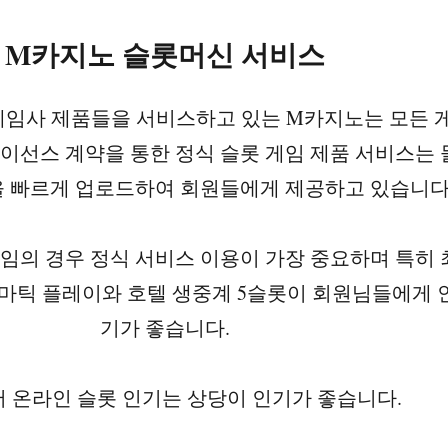
M카지노 슬롯머신 서비스
게임사 제품들을 서비스하고 있는 M카지노는 모든 
이선스 계약을 통한 정식 슬롯 게임 제품 서비스는 
을 빠르게 업로드하여 회원들에게 제공하고 있습니다
임의 경우 정식 서비스 이용이 가장 중요하며 특히 
마틱 플레이와 호텔 생중계 5슬롯이 회원님들에게 
기가 좋습니다.
 온라인 슬롯 인기는 상당이 인기가 좋습니다.