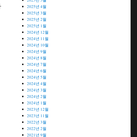
카
2025년 4월
2025년 3월
2025년 2월
2025년 1월
2024년 12월
2024년 11월
2024년 10월
2024년 9월
2024년 8월
2024년 7월
2024년 6월
2024년 5월
2024년 4월
2024년 3월
2024년 2월
2024년 1월
2023년 12월
2023년 11월
2022년 3월
2022년 2월
2021년 9월