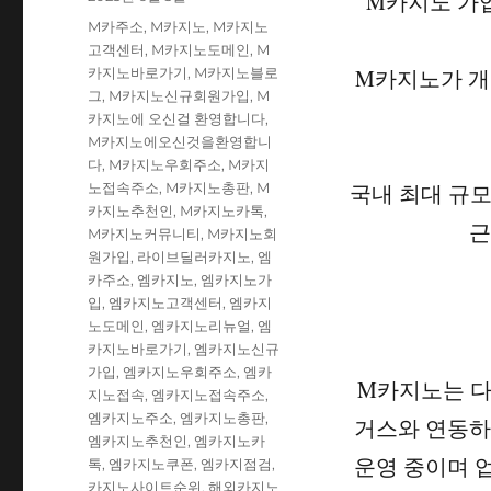
M카지노 가
성
카
M카주소
,
M카지노
,
M카지노
일
테
고객센터
,
M카지노도메인
,
M
자
고
카지노바로가기
,
M카지노블로
M카지노가 개
리
그
,
M카지노신규회원가입
,
M
카지노에 오신걸 환영합니다
,
M카지노에오신것을환영합니
다
,
M카지노우회주소
,
M카지
노접속주소
,
M카지노총판
,
M
국내 최대 규모
카지노추천인
,
M카지노카톡
,
근
M카지노커뮤니티
,
M카지노회
원가입
,
라이브딜러카지노
,
엠
카주소
,
엠카지노
,
엠카지노가
입
,
엠카지노고객센터
,
엠카지
노도메인
,
엠카지노리뉴얼
,
엠
카지노바로가기
,
엠카지노신규
가입
,
엠카지노우회주소
,
엠카
M카지노는 다
지노접속
,
엠카지노접속주소
,
엠카지노주소
,
엠카지노총판
,
거스와 연동하
엠카지노추천인
,
엠카지노카
운영 중이며 
톡
,
엠카지노쿠폰
,
엠카지점검
,
카지노사이트순위
,
해외카지노