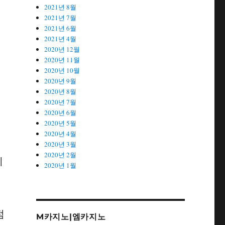
2021년 8월
2021년 7월
2021년 6월
2021년 4월
2020년 12월
2020년 11월
2020년 10월
2020년 9월
2020년 8월
2020년 7월
2020년 6월
2020년 5월
2020년 4월
2020년 3월
2020년 2월
계
2020년 1월
점
M카지노|엠카지노