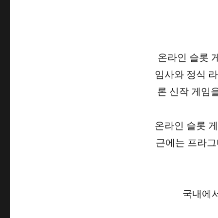
온라인 슬롯 
임사와 정식 라
론 신작 게임
온라인 슬롯 게
근에는 프라그
국내에서