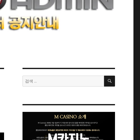
검
검
색
색: