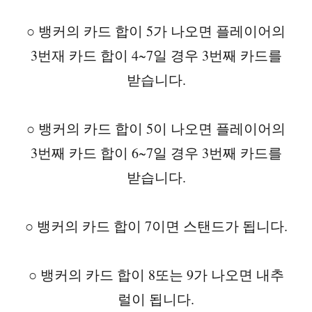
○ 뱅커의 카드 합이 5가 나오면 플레이어의
3번재 카드 합이 4~7일 경우 3번째 카드를
받습니다.
○ 뱅커의 카드 합이 5이 나오면 플레이어의
3번째 카드 합이 6~7일 경우 3번째 카드를
받습니다.
○ 뱅커의 카드 합이 7이면 스탠드가 됩니다.
○ 뱅커의 카드 합이 8또는 9가 나오면 내추
럴이 됩니다.