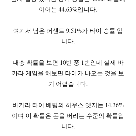
이어는 44.63%입니다.
여기서 남은 퍼센트 9.51%가 타이 승률 입
니다.
대충 확률을 보면 10번 중 1번인데 실제 바
카라 게임을 해보면 타이가 나오는 것을 보
기 어렵습니다.
바카라 타이 베팅의 하우스 엣지는 14.36%
이며 이 확률은 돈을 버리는 수준의 확률입
니다.