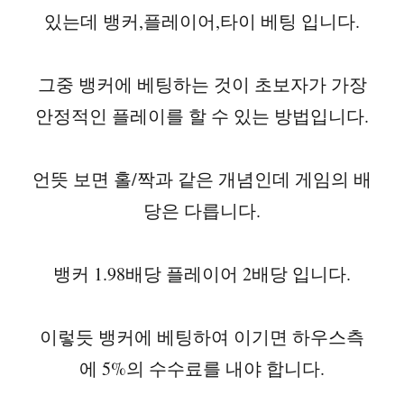
있는데 뱅커,플레이어,타이 베팅 입니다.
그중 뱅커에 베팅하는 것이 초보자가 가장
안정적인 플레이를 할 수 있는 방법입니다.
언뜻 보면 홀/짝과 같은 개념인데 게임의 배
당은 다릅니다.
뱅커 1.98배당 플레이어 2배당 입니다.
이렇듯 뱅커에 베팅하여 이기면 하우스측
에 5%의 수수료를 내야 합니다.