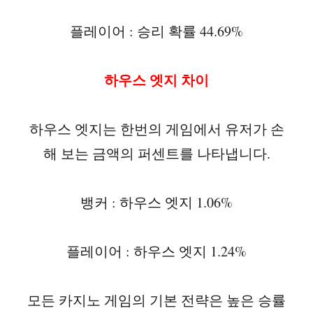
플레이어 : 승리 확률 44.69%
하우스 엣지 차이
하우스 엣지는 한번의 게임에서 유저가 손
해 보는 금액의 퍼센트를 나타냅니다.
뱅커 : 하우스 엣지 1.06%
플레이어 : 하우스 엣지 1.24%
모든 카지노 게임의 기본 전략은 높은 승률