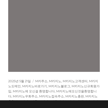
작
카
2025년 5월 21일
M카주소
,
M카지노
,
M카지노고객센터
,
M카지
성
테
노도메인
,
M카지노바로가기
,
M카지노블로그
,
M카지노신규회원가
일
고
입
,
M카지노에 오신걸 환영합니다
,
M카지노에오신것을환영합니
자
리
다
,
M카지노우회주소
,
M카지노접속주소
,
M카지노총판
,
M카지노
추천인
,
M카지노카톡
,
M카지노커뮤니티
,
M카지노회원가입
,
라이
브딜러카지노
,
라이브카지노
,
모바일카지노
,
엠카주소
,
엠카지노
,