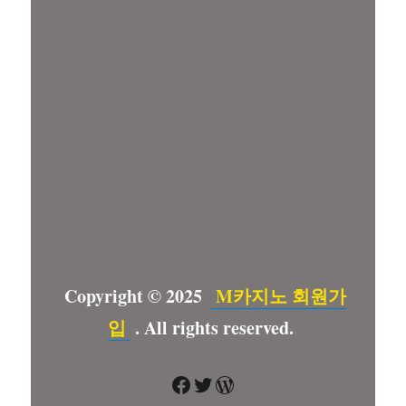
Copyright © 2025
M카지노 회원가
입
. All rights reserved.
Facebook
Twitter
워드프레스