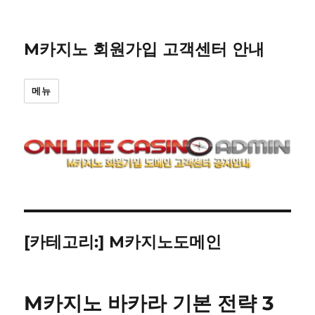
M카지노 회원가입 고객센터 안내
메뉴
[카테고리:]
M카지노도메인
M카지노 바카라 기본 전략 3