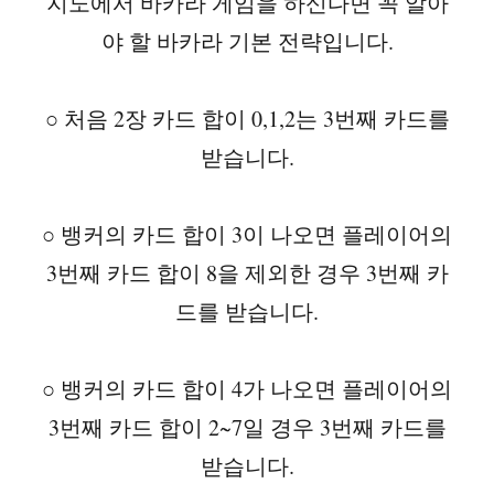
지노에서 바카라 게임을 하신다면 꼭 알아
야 할 바카라 기본 전략입니다.
○ 처음 2장 카드 합이 0,1,2는 3번째 카드를
받습니다.
○ 뱅커의 카드 합이 3이 나오면 플레이어의
3번째 카드 합이 8을 제외한 경우 3번째 카
드를 받습니다.
○ 뱅커의 카드 합이 4가 나오면 플레이어의
3번째 카드 합이 2~7일 경우 3번째 카드를
받습니다.