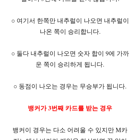
○ 여기서 한쪽만 내추럴이 나오면 내추럴이
나온 쪽이 승리합니다.
○ 둘다 내추럴이 나오면 숫자 합이 9에 가까
운 쪽이 승리하게 됩니다.
○ 동점이 나오는 경우는 무승부가 됩니다.
뱅커가 3번째 카드를 받는 경우
뱅커이 경우는 다소 어려울 수 있지만 M카