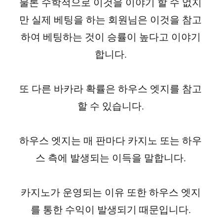
물론 수학적으로 이것을 이야기 할 수 없지
만 실제 베팅을 하는 회원님은 이것을 참고
하여 베팅하는 것이 승률이 높다고 이야기
합니다.
또 다른 바카라 확률은 하우스 엣지를 참고
할 수 있습니다.
하우스 엣지는 매 판마다 카지노 또는 하우
스 측에 발생되는 이득을 말합니다.
카지노가 운영되는 이유 또한 하우스 엣지
를 통한 수익이 발생되기 때문입니다.