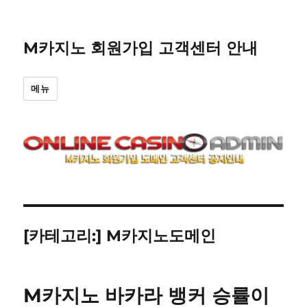
M카지노 회원가입 고객센터 안내
메뉴
[카테고리:]
M카지노도메인
M카지노 바카라 뱅커 승률이