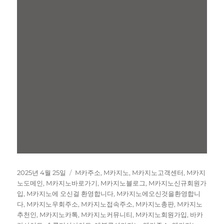
작
카
2025년 4월 25일
M카주소
,
M카지노
,
M카지노고객센터
,
M카지
성
테
노도메인
,
M카지노바로가기
,
M카지노블로그
,
M카지노신규회원가
일
고
입
,
M카지노에 오신걸 환영합니다
,
M카지노에오신것을환영합니
자
리
다
,
M카지노우회주소
,
M카지노접속주소
,
M카지노총판
,
M카지노
추천인
,
M카지노카톡
,
M카지노커뮤니티
,
M카지노회원가입
,
바카