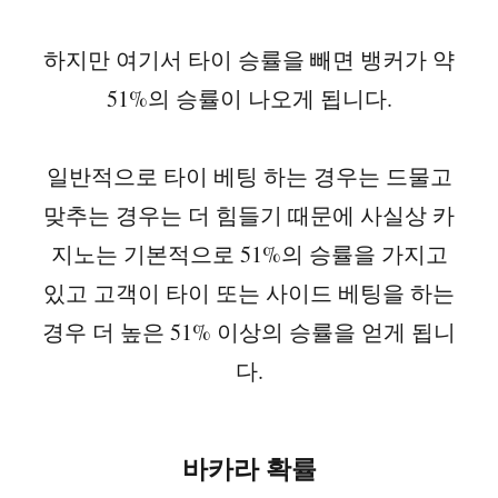
하지만 여기서 타이 승률을 빼면 뱅커가 약
51%의 승률이 나오게 됩니다.
일반적으로 타이 베팅 하는 경우는 드물고
맞추는 경우는 더 힘들기 때문에 사실상 카
지노는 기본적으로 51%의 승률을 가지고
있고 고객이 타이 또는 사이드 베팅을 하는
경우 더 높은 51% 이상의 승률을 얻게 됩니
다.
바카라 확률