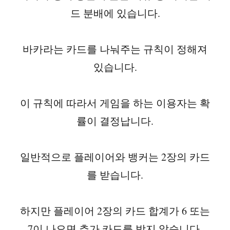
드 분배에 있습니다.
바카라는 카드를 나눠주는 규칙이 정해져
있습니다.
이 규칙에 따라서 게임을 하는 이용자는 확
률이 결정납니다.
일반적으로 플레이어와 뱅커는 2장의 카드
를 받습니다.
하지만 플레이어 2장의 카드 합계가 6 또는
7이 나오면 추가 카드를 받지 않습니다.