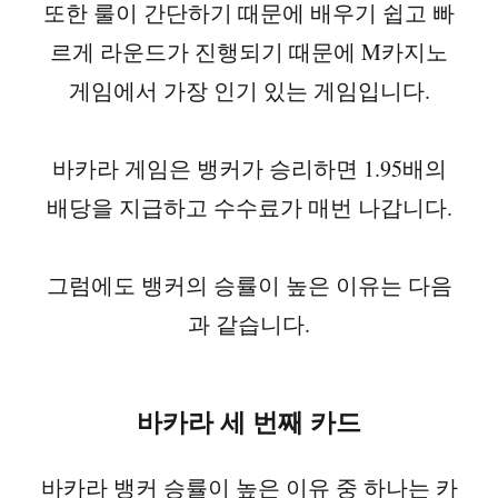
또한 룰이 간단하기 때문에 배우기 쉽고 빠
르게 라운드가 진행되기 때문에 M카지노
게임에서 가장 인기 있는 게임입니다.
바카라 게임은 뱅커가 승리하면 1.95배의
배당을 지급하고 수수료가 매번 나갑니다.
그럼에도 뱅커의 승률이 높은 이유는 다음
과 같습니다.
바카라 세 번째 카드
바카라 뱅커 승률이 높은 이유 중 하나는 카