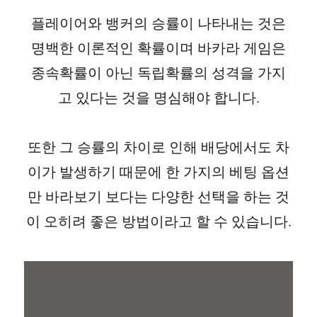
플레이어와 뱅커의 승률이 나타내는 것은
명백한 이론적인 확률이며 바카라 게임은
종속확률이 아닌 독립확률의 성격을 가지
고 있다는 것을 명심해야 합니다.
또한 그 승률의 차이로 인해 배당에서도 차
이가 발생하기 때문에 한 가지의 베팅 옵션
만 바라보기 보다는 다양한 선택을 하는 것
이 오히려 좋은 방법이라고 할 수 있습니다.