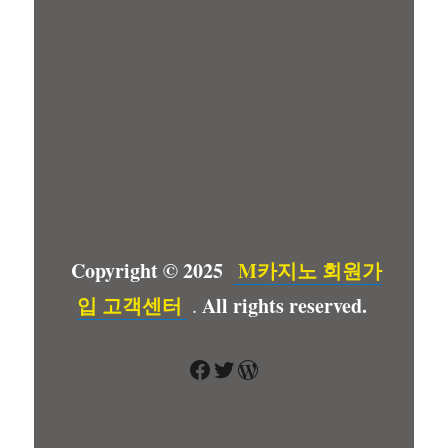
Copyright © 2025
M카지노 회원가
입
고객센터
All rights reserved.
.
Facebook
Twitter
워드프레스