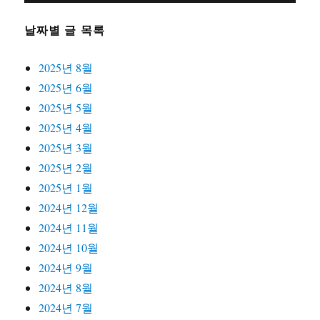
날짜별 글 목록
2025년 8월
2025년 6월
2025년 5월
2025년 4월
2025년 3월
2025년 2월
2025년 1월
2024년 12월
2024년 11월
2024년 10월
2024년 9월
2024년 8월
2024년 7월