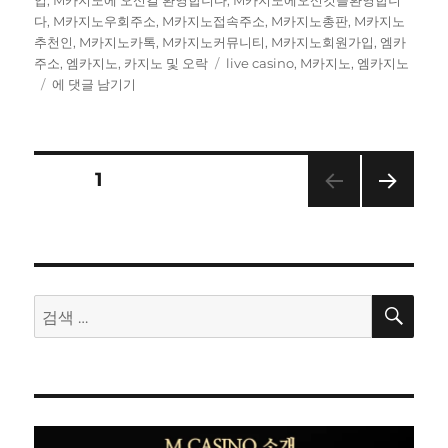
자
리
다
,
M카지노우회주소
,
M카지노접속주소
,
M카지노총판
,
M카지노
추천인
,
M카지노카톡
,
M카지노커뮤니티
,
M카지노회원가입
,
엠카
태
주소
,
엠카지노
,
카지노 및 오락
live casino
,
M카지노
,
엠카지노
M
그
에 댓글 남기기
카
지
노
엠
글
페이지
1
카
지
다음
페
노
쪽
호
이
텔
라
검
검
이
지
색
색:
브
카
매
지
노
김
게
임