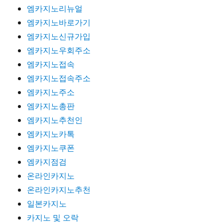
엠카지노리뉴얼
엠카지노바로가기
엠카지노신규가입
엠카지노우회주소
엠카지노접속
엠카지노접속주소
엠카지노주소
엠카지노총판
엠카지노추천인
엠카지노카톡
엠카지노쿠폰
엠카지점검
온라인카지노
온라인카지노추천
일본카지노
카지노 및 오락