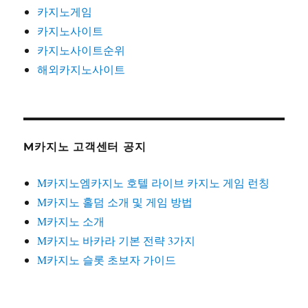
카지노게임
카지노사이트
카지노사이트순위
해외카지노사이트
M카지노 고객센터 공지
M카지노엠카지노 호텔 라이브 카지노 게임 런칭
M카지노 홀덤 소개 및 게임 방법
M카지노 소개
M카지노 바카라 기본 전략 3가지
M카지노 슬롯 초보자 가이드