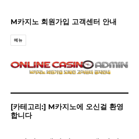
M카지노 회원가입 고객센터 안내
메뉴
[카테고리:]
M카지노에 오신걸 환영
합니다