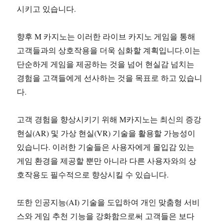
시키고 있습니다.
향후 M 카지노는 이러한 라이브 카지노 게임을 통해
고객들과의 상호작용을 더욱 심화할 계획입니다.이는
단순하게 게임을 제공하는 것을 넘어 현실감 넘치는
경험을 고객들에게 선사하는 것을 목표로 하고 있습니
다.
고객 경험을 향상시키기 위해 M카지노는 최신의 증강
현실(AR) 및 가상 현실(VR) 기술을 활용할 가능성이
있습니다. 이러한 기술들은 사용자에게 몰입감 있는
게임 환경을 제공할 뿐만 아니라 다른 사용자와의 상
호작용도 필수적으로 향상시킬 수 있습니다.
또한 인공지능(AI) 기술을 도입하여 개인 맞춤형 서비
스와 게임 추천 기능을 강화함으로써 고객들은 보다