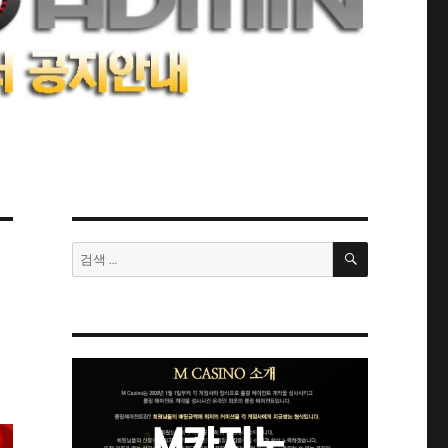
검
검
색
색: