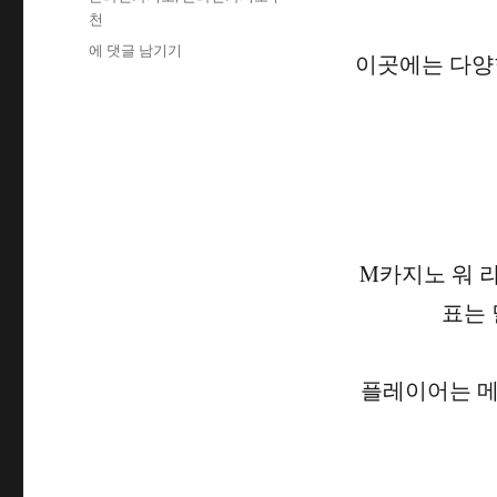
천
M
에 댓글 남기기
이곳에는 다양
카
지
노
에
볼
루
션
워
라
M카지노 워 
이
브
표는 
플레이어는 메