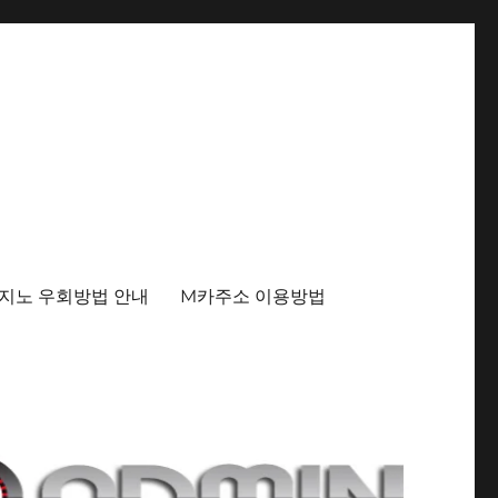
지노 우회방법 안내
M카주소 이용방법