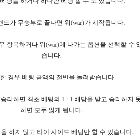
 베팅을 하거나 하나만 베팅 할 수 도 있습니다.
 핸드가 무승부로 끝나면 워(war)가 시작됩니다.
우 항복하거나 워(war)에 나가는 옵션을 선택할 수 
습니다.
한 경우 베팅 금액의 절반을 돌려받습니다.
서 승리하면 최초 베팅의 1 : 1 배당을 받고 승리하지 
하면 모두 잃게 됩니다.
팅을 하지 않고 타이 사이드 베팅만 할 수 있습니다.