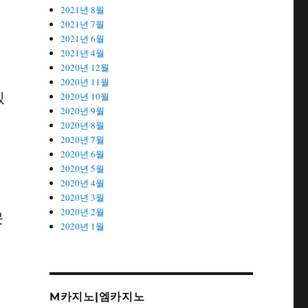
2021년 8월
2021년 7월
2021년 6월
2021년 4월
2020년 12월
2020년 11월
있
2020년 10월
2020년 9월
2020년 8월
2020년 7월
2020년 6월
2020년 5월
2020년 4월
2020년 3월
2020년 2월
못
2020년 1월
M카지노|엠카지노