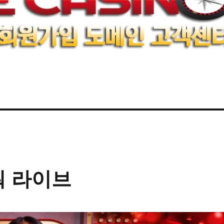
워 라이브