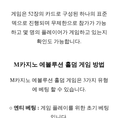
게임은 52장의 카드로 구성된 하나의 표준
덱으로 진행되며 무제한으로 참가가 가능
하고 몇 명의 플레이어가 게임하고 있는지
확인도 가능합니다.
M카지노 에볼루션 홀덤 게임 방법
M카지노 에볼루션 홀덤 게임은 3가지 유형
에 베팅 할 수 있습니다.
○ 엔티 베팅 :
게임 플레이를 위한 초기 베팅
입니다.