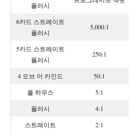
플러시
6카드 스트레이트
5,000:1
플러시
5카드 스트레이트
250:1
플러시
4 오브 어 카인드
50:1
풀 하우스
5:1
플러시
4:1
스트레이트
2:1