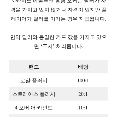
M카지노 에볼루션 홀덤 포커는 딜러가 자
격을 가지고 있지 않거나 자격이 있지만 플
레이어가 딜러를 이기는 경우 지급됩니다.
만약 딜러와 동일한 카드 값을 가지고 있으
면 ‘푸시’ 처리됩니다.
핸드
배당
로얄 플러시
100:1
스트레이스 플러시
20:1
4 오버 어 카인드
10:1