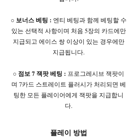
○ 보너스 베팅 :
엔티 베팅과 함께 베팅할 수
있는 선택적 사항이며 처음 5장의 카드에만
지급되고 에이스 쌍 이상이 있는 경우에만
지급됩니다.
○ 점보 7 잭팟 베팅 :
프로그레시브 잭팟이
며 7카드 스트레이트 플러시가 처리되면 베
팅한 모든 플레이어에게 잭팟을 지급합니
다.
플레이 방법