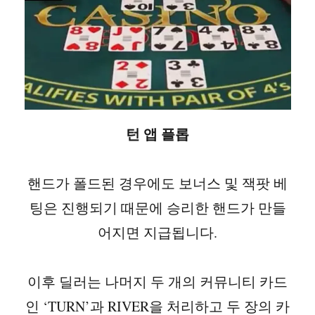
턴 앱 플롭
핸드가 폴드된 경우에도 보너스 및 잭팟 베
팅은 진행되기 때문에 승리한 핸드가 만들
어지면 지급됩니다.
이후 딜러는 나머지 두 개의 커뮤니티 카드
인 ‘TURN’과 RIVER을 처리하고 두 장의 카