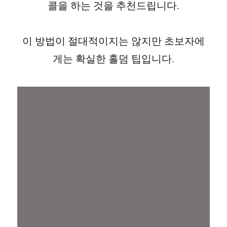
콜을 하는 것을 추천드립니다.
이 방법이 절대적이지는 않지만 초보자에
게는 확실한 홀덤 팁입니다.