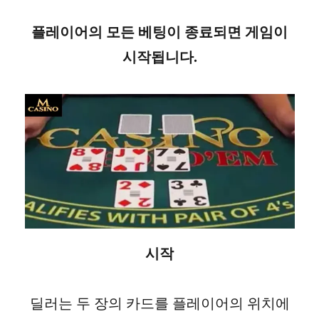
플레이어의 모든 베팅이 종료되면 게임이
시작됩니다.
시작
딜러는 두 장의 카드를 플레이어의 위치에