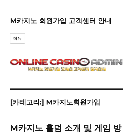
M카지노 회원가입 고객센터 안내
메뉴
[카테고리:]
M카지노회원가입
M카지노 홀덤 소개 및 게임 방