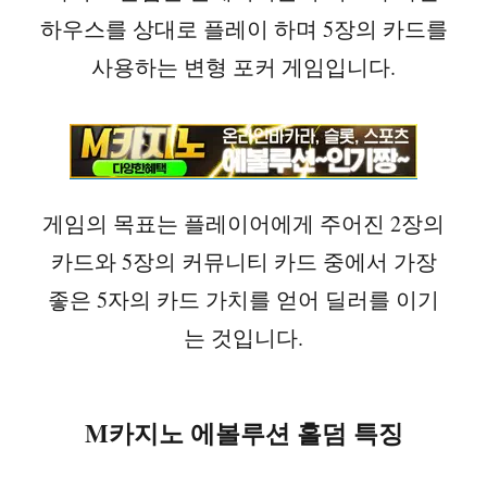
하우스를 상대로 플레이 하며 5장의 카드를
사용하는 변형 포커 게임입니다.
게임의 목표는 플레이어에게 주어진 2장의
카드와 5장의 커뮤니티 카드 중에서 가장
좋은 5자의 카드 가치를 얻어 딜러를 이기
는 것입니다.
M카지노 에볼루션 홀덤 특징