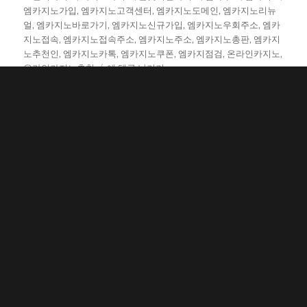
엠카지노가입
,
엠카지노고객센터
,
엠카지노도메인
,
엠카지노리뉴
얼
,
엠카지노바로가기
,
엠카지노신규가입
,
엠카지노우회주소
,
엠카
지노접속
,
엠카지노접속주소
,
엠카지노주소
,
엠카지노총판
,
엠카지
노추천인
,
엠카지노카톡
,
엠카지노쿠폰
,
엠카지점검
,
온라인카지노
,
M
온라인카지노추천
에 댓글 남기기
카
지
노
홀
글
페이지
2
덤
소
이전
다음
페
개
쪽
쪽
및
이
게
임
검
검
방
지
색
색:
법
매
김