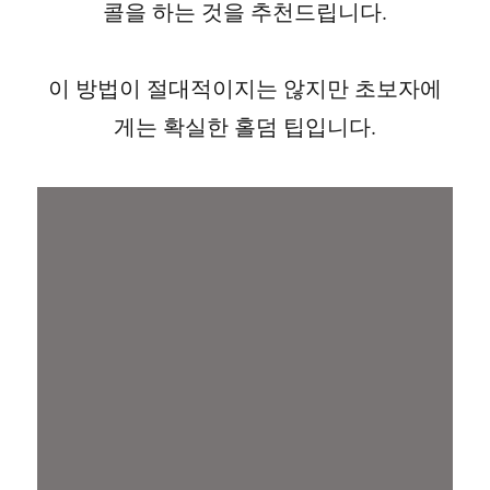
콜을 하는 것을 추천드립니다.
이 방법이 절대적이지는 않지만 초보자에
게는 확실한 홀덤 팁입니다.