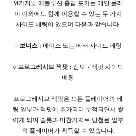
M카지노 에볼루션 홀덤 포커는 메인 플레
이 이외에도 함께 이용할 수 있는 두 가지
사이드 베팅이 있으며 다음과 같습니다.
○ 보너스 :
에이스 또는 베터 사이드 베팅
○ 프로그레시브 잭팟 :
점보 7 잭팟 사이드
베팅
프로그레시브 잭팟은 모든 플레이어의 베
팅 일부가 잭팟에 추가되어 누적되면서 쌓
이게 되며 슬롯과 마찬가지로 당첨된 일부
의 플레이어가 획득할 수 있습니다.