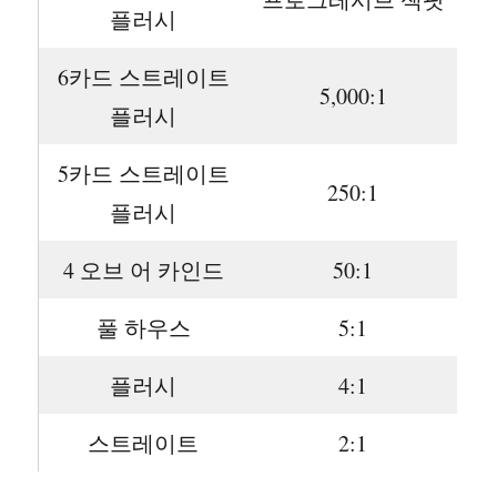
플러시
6카드 스트레이트
5,000:1
플러시
5카드 스트레이트
250:1
플러시
4 오브 어 카인드
50:1
풀 하우스
5:1
플러시
4:1
스트레이트
2:1