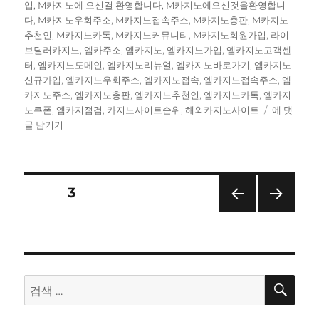
일
고
입
,
M카지노에 오신걸 환영합니다
,
M카지노에오신것을환영합니
자
리
다
,
M카지노우회주소
,
M카지노접속주소
,
M카지노총판
,
M카지노
추천인
,
M카지노카톡
,
M카지노커뮤니티
,
M카지노회원가입
,
라이
브딜러카지노
,
엠카주소
,
엠카지노
,
엠카지노가입
,
엠카지노고객센
터
,
엠카지노도메인
,
엠카지노리뉴얼
,
엠카지노바로가기
,
엠카지노
신규가입
,
엠카지노우회주소
,
엠카지노접속
,
엠카지노접속주소
,
엠
카지노주소
,
엠카지노총판
,
엠카지노추천인
,
엠카지노카톡
,
엠카지
M
노쿠폰
,
엠카지점검
,
카지노사이트순위
,
해외카지노사이트
에 댓
카
글 남기기
지
노
소
개
글
페이지
3
이전
다음
페
쪽
쪽
이
검
검
지
색
색: