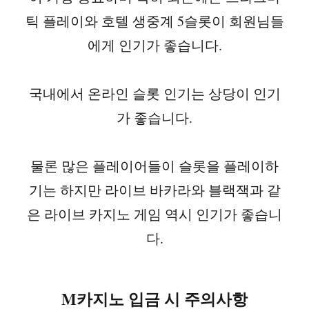
틱 플레이와 호텔 생중계 5슬롯이 회원님들
에게 인기가 좋습니다.
국내에서 온라인 슬롯 인기는 상당이 인기
가 좋습니다.
물론 많은 플레이어들이 슬롯을 플레이하
기는 하지만 라이브 바카라와 블랙잭과 같
은 라이브 카지노 게임 역시 인기가 좋습니
다.
M카지노 입금 시 주의사항