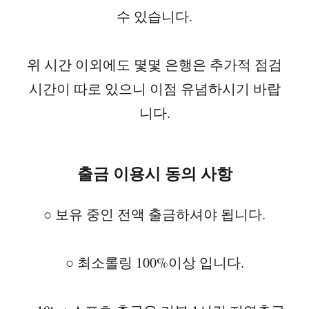
수 있습니다.
위 시간 이외에도 몇몇 은행은 추가적 점검
시간이 따로 있으니 이점 유념하시기 바랍
니다.
출금 이용시 동의 사항
○ 보유 중인 전액 출금하셔야 됩니다.
○ 최소롤링 100%이상 입니다.