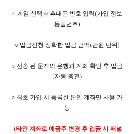
○ 게임 선택과 휴대폰 번호 입력(가입 정보
동일번호)
○ 입금신청 정확한 입금 금액(만원 단위)
○ 전송 된 문자의 은행과 계좌 확인 후 입금
(자동 충전)
○ 최초 가입 시 등록한 본인 계좌만 사용 가
능
(타인 계좌로 예금주 변경 후 입금 시 패널