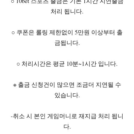
○ 10bet 스포츠 출금은 기본 1시간 지연출금
처리 됩니다.
○ 쿠폰은 롤링 제한없이 5만원 이상부터 출
금됩니다.
○ 처리시간은 평균 10분~1시간 입니다.
※ 출금 신청건이 많으면 조금더 지연될 수
있습니다.
-취소 시 본인 게임머니로 재지급 처리 됩니
다.