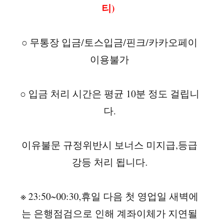
티)
○ 무통장 입금/토스입금/핀크/카카오페이
이용불가
○ 입금 처리 시간은 평균 10분 정도 걸립니
다.
이유불문 규정위반시 보너스 미지급,등급
강등 처리 됩니다.
※ 23:50~00:30,휴일 다음 첫 영업일 새벽에
는 은행점검으로 인해 계좌이체가 지연될