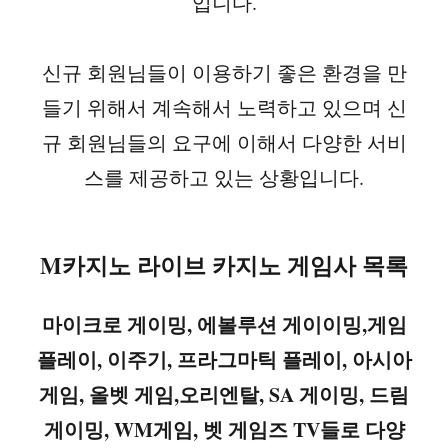
입니다.
신규 회원님들이 이용하기 좋은 환경을 만
들기 위해서 계속해서 노력하고 있으며 신
규 회원님들의 요구에 이해서 다양한 서비
스를 제공하고 있는 상황입니다.
M카지노 라이브 카지노 게임사 목록
마이크로 게이밍, 에볼루션 게이이밍,게임
플레이, 이주기, 프라그마틱 플레이, 아시아
게임, 올벳 게임,오리엔탈, SA 게이밍, 드림
게이밍, WM게임, 벳 게임즈 TV들로 다양