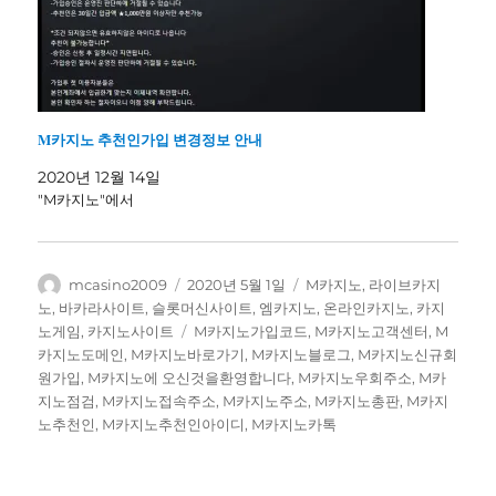
M카지노 추천인가입 변경정보 안내
2020년 12월 14일
"M카지노"에서
글
작
카
mcasino2009
2020년 5월 1일
M카지노
,
라이브카지
쓴
성
테
노
,
바카라사이트
,
슬롯머신사이트
,
엠카지노
,
온라인카지노
,
카지
이
일
고
태
노게임
,
카지노사이트
M카지노가입코드
,
M카지노고객센터
,
M
자
리
그
카지노도메인
,
M카지노바로가기
,
M카지노블로그
,
M카지노신규회
원가입
,
M카지노에 오신것을환영합니다
,
M카지노우회주소
,
M카
지노점검
,
M카지노접속주소
,
M카지노주소
,
M카지노총판
,
M카지
노추천인
,
M카지노추천인아이디
,
M카지노카톡