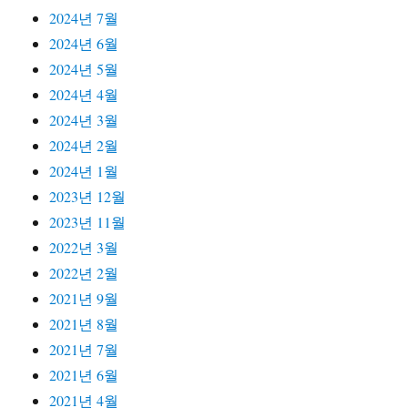
2024년 7월
2024년 6월
2024년 5월
2024년 4월
2024년 3월
2024년 2월
2024년 1월
2023년 12월
2023년 11월
2022년 3월
2022년 2월
2021년 9월
2021년 8월
2021년 7월
2021년 6월
2021년 4월