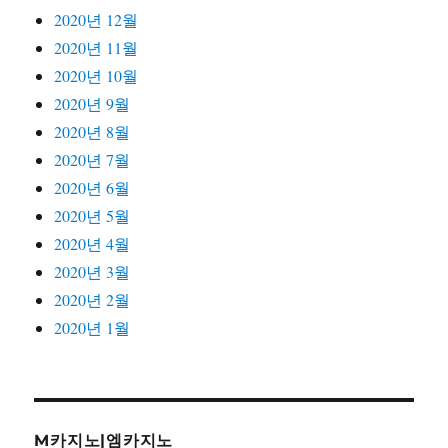
2020년 12월
2020년 11월
2020년 10월
2020년 9월
2020년 8월
2020년 7월
2020년 6월
2020년 5월
2020년 4월
2020년 3월
2020년 2월
2020년 1월
M카지노|엠카지노