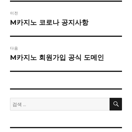
글
이전
탐
M카지노 코로나 공지사항
이
전
색
글:
다음
M카지노 회원가입 공식 도메인
다
음
글:
검
검
색
색: