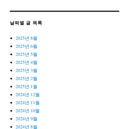
날짜별 글 목록
2025년 8월
2025년 6월
2025년 5월
2025년 4월
2025년 3월
2025년 2월
2025년 1월
2024년 12월
2024년 11월
2024년 10월
2024년 9월
2024년 8월