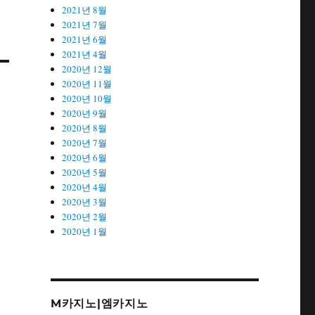
2021년 8월
2021년 7월
2021년 6월
2021년 4월
2020년 12월
2020년 11월
2020년 10월
2020년 9월
2020년 8월
2020년 7월
2020년 6월
2020년 5월
2020년 4월
2020년 3월
2020년 2월
2020년 1월
M카지노|엠카지노