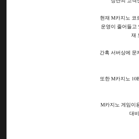
상단의 고객
현재 M카지노 코
운영이 줄어들고 
재
간혹 서버상에 문
또한 M카지노 1
M카지노 게임이용
대비