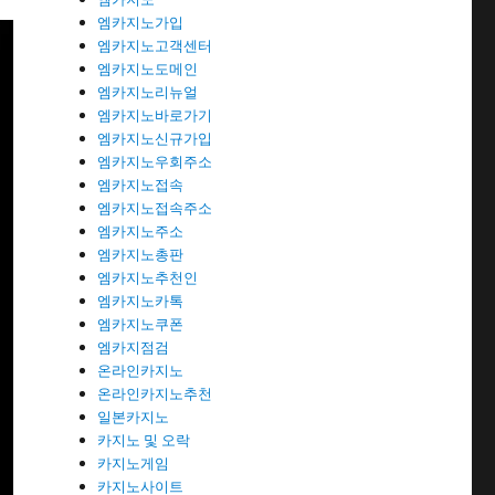
엠카지노가입
엠카지노고객센터
엠카지노도메인
엠카지노리뉴얼
엠카지노바로가기
엠카지노신규가입
엠카지노우회주소
엠카지노접속
엠카지노접속주소
엠카지노주소
엠카지노총판
엠카지노추천인
엠카지노카톡
엠카지노쿠폰
엠카지점검
온라인카지노
온라인카지노추천
일본카지노
카지노 및 오락
카지노게임
카지노사이트