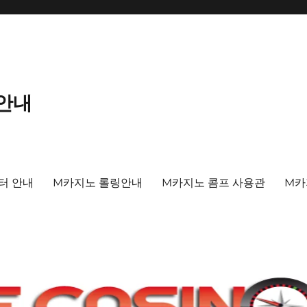
안내
터 안내
M카지노 롤링안내
M카지노 콤프 사용관
M카