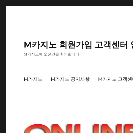
M카지노 회원가입 고객센터 
M카지노에 오신것을 환영합니다
M카지노
M카지노 공지사항
M카지노 고객센