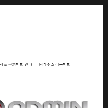
지노 우회방법 안내
M카주소 이용방법