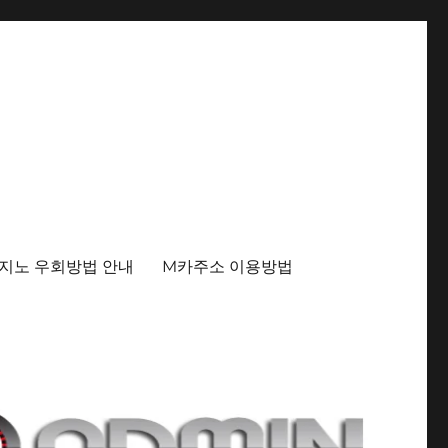
지노 우회방법 안내
M카주소 이용방법