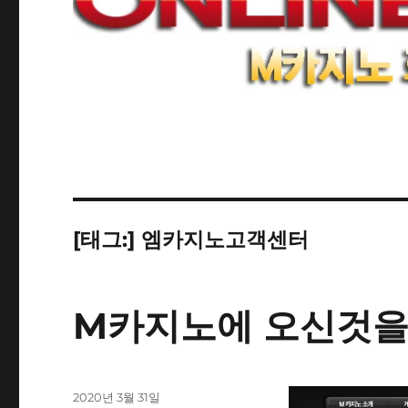
[태그:]
엠카지노고객센터
M카지노에 오신것을
작
2020년 3월 31일