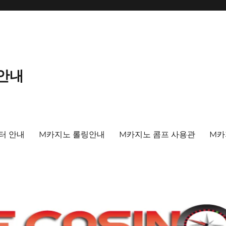
안내
터 안내
M카지노 롤링안내
M카지노 콤프 사용관
M카