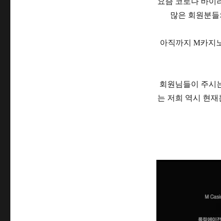
요즘 코로나 바이
신
것
많은 회원분들
을
환
아직까지 M카지노
영
합
니
다
회원님들이 주시는
는 저희 역시 현