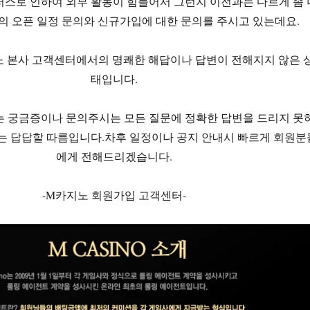
러스로 인하여 외부 활동이 힘들어서 그런지 이전과는 다르게 좀 
의 오픈 일정 문의와 신규가입에 대한 문의를 주시고 있는데요.
 본사 고객센터에서의 명쾌한 해답이나 답변이 전해지지 않은 
태입니다.
 궁금증이나 문의주시는 모든 질문에 정확한 답변을 드리지 못
재는 답답할 따름입니다.차후 일정이나 공지 안내시 빠르게 회원분
에게 전해드리겠습니다.
-M카지노 회원가입 고객센터-