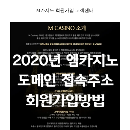
-M카지노 회원가입 고객센터-