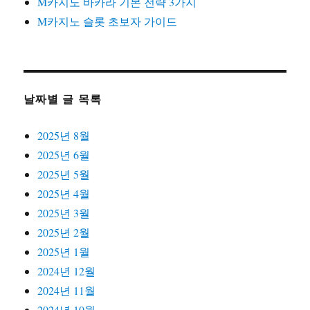
M카지노 바카라 기본 전략 3가지
M카지노 슬롯 초보자 가이드
날짜별 글 목록
2025년 8월
2025년 6월
2025년 5월
2025년 4월
2025년 3월
2025년 2월
2025년 1월
2024년 12월
2024년 11월
2024년 10월