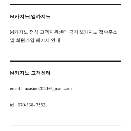
M카지노|엠카지노
M카지노 정식 고객지원센터 공지 M카지노 접속주소
및 회원가입 페이지 안내
M카지노 고객센터
email : mcasino2020@gmail.com
tel : 070-338- 7552