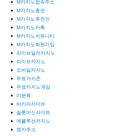
M카지노접속주소
M카지노총판
M카지노추천인
M카지노카톡
M카지노커뮤니티
M카지노회원가입
라이브딜러카지노
라이브카지노
모바일카지노
무료가키존
무료카지노게임
미분류
바카라사이트
슬롯머신사이트
에볼루션카지노
엠카주소