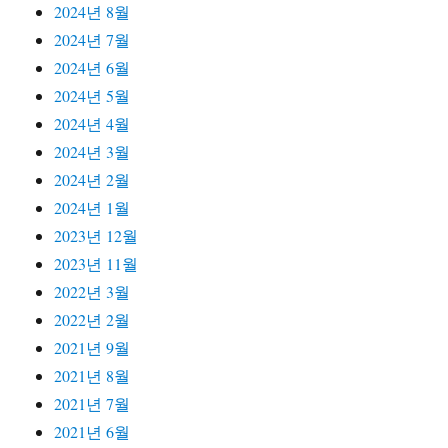
2024년 8월
2024년 7월
2024년 6월
2024년 5월
2024년 4월
2024년 3월
2024년 2월
2024년 1월
2023년 12월
2023년 11월
2022년 3월
2022년 2월
2021년 9월
2021년 8월
2021년 7월
2021년 6월