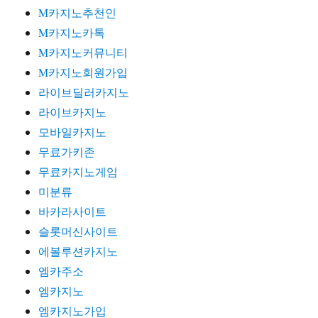
M카지노추천인
M카지노카톡
M카지노커뮤니티
M카지노회원가입
라이브딜러카지노
라이브카지노
모바일카지노
무료가키존
무료카지노게임
미분류
바카라사이트
슬롯머신사이트
에볼루션카지노
엠카주소
엠카지노
엠카지노가입