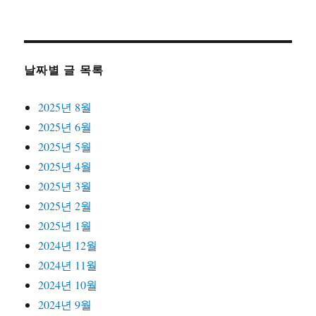
날짜별 글 목록
2025년 8월
2025년 6월
2025년 5월
2025년 4월
2025년 3월
2025년 2월
2025년 1월
2024년 12월
2024년 11월
2024년 10월
2024년 9월