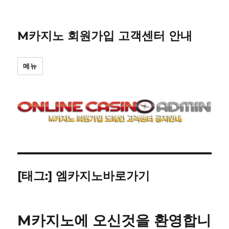
M카지노 회원가입 고객센터 안내
메뉴
[태그:]
엠카지노바로가기
M카지노에 오신것을 환영합니