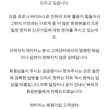
드리고 있습니다.
요즘 코로나 바이러스로 인하여 외부 활동이 힘들어서
그런지 이전과는 다르게 좀 더 많은 회원분들의 오픈
일정 문의와 신규가입에 대한 문의를 주시고 있는데
요.
아직까지 M카지노 본사 고객센터에서의 명쾌한 해답
이나 답변이 전해지지 않은 상태입니다.
회원님들이 주시는 궁금증이나 문의주시는 모든 질문
에 정확한 답변을 드리지 못하는 저희 역시 현재는 답
답할 따름입니다.차후 일정이나 공지 안내시 빠르게
회원분들에게 전해드리겠습니다.
-M카지노 회원가입 고객센터-