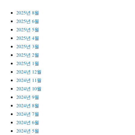
2025년 8월
2025년 6월
2025년 5월
2025년 4월
2025년 3월
2025년 2월
2025년 1월
2024년 12월
2024년 11월
2024년 10월
2024년 9월
2024년 8월
2024년 7월
2024년 6월
2024년 5월