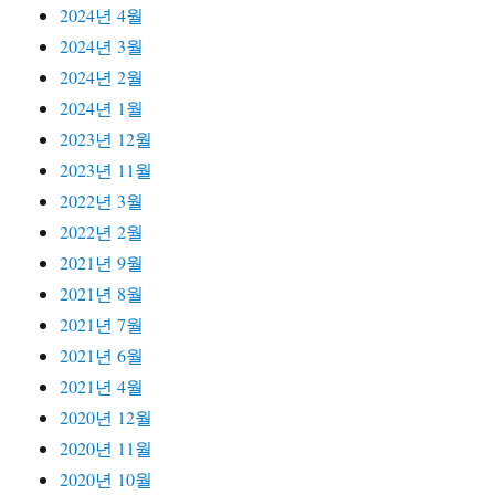
2024년 4월
2024년 3월
2024년 2월
2024년 1월
2023년 12월
2023년 11월
2022년 3월
2022년 2월
2021년 9월
2021년 8월
2021년 7월
2021년 6월
2021년 4월
2020년 12월
2020년 11월
2020년 10월