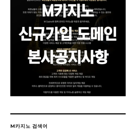
M카지노 검색어