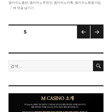
엠카지노총판
,
엠카지노추천인
,
엠카지노카톡
,
엠카지노회원가입
M
에 댓글 남기기
카
지
노
우
글
페이지
5
회
주
이전
다음
페
소
쪽
쪽
이
검
검
지
색
색:
매
김