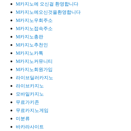
M카지노에 오신걸 환영합니다
M카지노에오신것을환영합니다
M카지노우회주소
M카지노접속주소
M카지노총판
M카지노추천인
M카지노카톡
M카지노커뮤니티
M카지노회원가입
라이브딜러카지노
라이브카지노
모바일카지노
무료가키존
무료카지노게임
미분류
바카라사이트