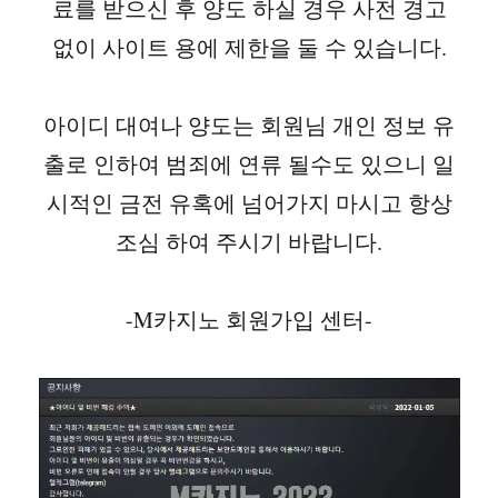
료를 받으신 후 양도 하실 경우 사전 경고
없이 사이트 용에 제한을 둘 수 있습니다.
아이디 대여나 양도는 회원님 개인 정보 유
출로 인하여 범죄에 연류 될수도 있으니 일
시적인 금전 유혹에 넘어가지 마시고 항상
조심 하여 주시기 바랍니다.
-M카지노 회원가입 센터-