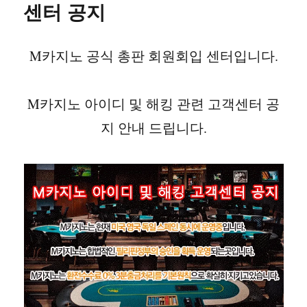
센터 공지
M카지노 공식 총판 회원회입 센터입니다.
M카지노 아이디 및 해킹 관련 고객센터 공
지 안내 드립니다.