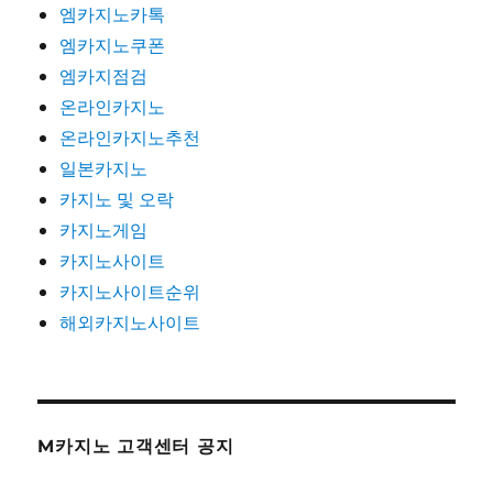
엠카지노카톡
엠카지노쿠폰
엠카지점검
온라인카지노
온라인카지노추천
일본카지노
카지노 및 오락
카지노게임
카지노사이트
카지노사이트순위
해외카지노사이트
M카지노 고객센터 공지