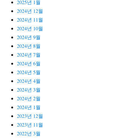
2025년 1월
2024년 12월
2024년 11월
2024년 10월
2024년 9월
2024년 8월
2024년 7월
2024년 6월
2024년 5월
2024년 4월
2024년 3월
2024년 2월
2024년 1월
2023년 12월
2023년 11월
2022년 3월