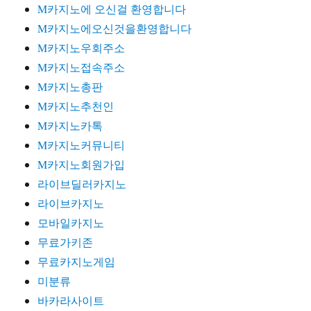
M카지노에 오신걸 환영합니다
M카지노에오신것을환영합니다
M카지노우회주소
M카지노접속주소
M카지노총판
M카지노추천인
M카지노카톡
M카지노커뮤니티
M카지노회원가입
라이브딜러카지노
라이브카지노
모바일카지노
무료가키존
무료카지노게임
미분류
바카라사이트