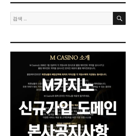
이
킹
고
검
검
객
지
색
색:
센
터
매
공
지
김