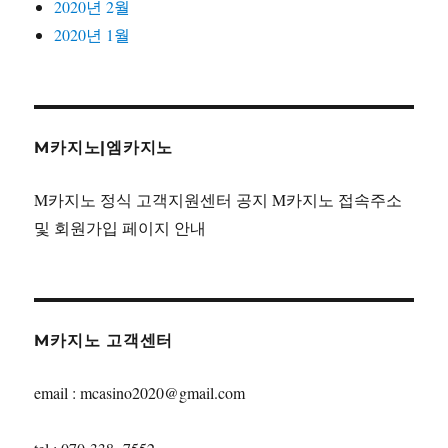
2020년 2월
2020년 1월
M카지노|엠카지노
M카지노 정식 고객지원센터 공지 M카지노 접속주소
및 회원가입 페이지 안내
M카지노 고객센터
email : mcasino2020@gmail.com