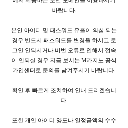
에서 제공하는 보안 도메인을 이용하시기
바랍니다.
본인 아이디 및 패스워드 유출이 의심 되는
경우 반드시 패스워드를 변경을 하시고 로
그인 안되시거나 비번 오류로 인해서 접속
이 안되실 경우 지금 보시는 M카지노 공식
가입센터로 문의를 남겨주시기 바랍니다.
확인 후 빠르게 조치하여 안내 드리겠습니
다.
또한 개인 아이디 양도나 일정금액의 수수