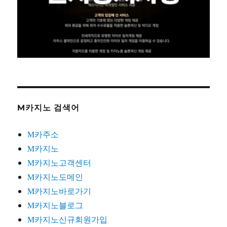
M카지노 검색어
M카주소
M카지노
M카지노고객센터
M카지노도메인
M카지노바로가기
M카지노블로그
M카지노신규회원가입