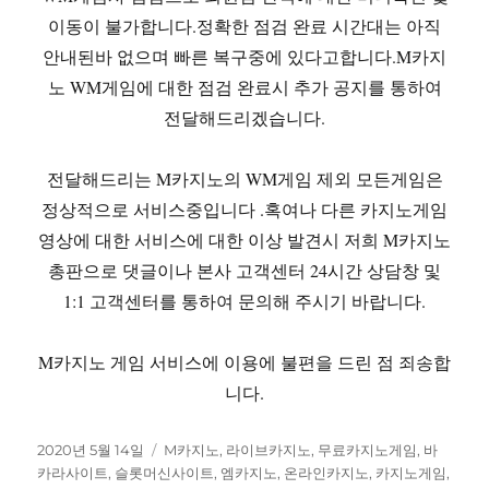
이동이 불가합니다.정확한 점검 완료 시간대는 아직
안내된바 없으며 빠른 복구중에 있다고합니다.M카지
노 WM게임에 대한 점검 완료시 추가 공지를 통하여
전달해드리겠습니다.
전달해드리는 M카지노의 WM게임 제외 모든게임은
정상적으로 서비스중입니다 .혹여나 다른 카지노게임
영상에 대한 서비스에 대한 이상 발견시 저희 M카지노
총판으로 댓글이나 본사 고객센터 24시간 상담창 및
1:1 고객센터를 통하여 문의해 주시기 바랍니다.
M카지노 게임 서비스에 이용에 불편을 드린 점 죄송합
니다.
작
카
2020년 5월 14일
M카지노
,
라이브카지노
,
무료카지노게임
,
바
성
테
카라사이트
,
슬롯머신사이트
,
엠카지노
,
온라인카지노
,
카지노게임
,