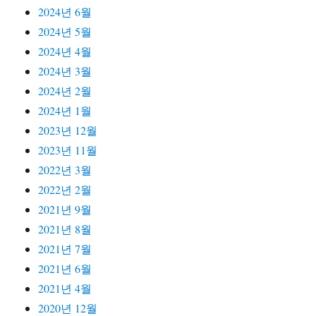
2024년 6월
2024년 5월
2024년 4월
2024년 3월
2024년 2월
2024년 1월
2023년 12월
2023년 11월
2022년 3월
2022년 2월
2021년 9월
2021년 8월
2021년 7월
2021년 6월
2021년 4월
2020년 12월