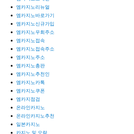
엠카지노리뉴얼
엠카지노바로가기
엠카지노신규가입
엠카지노우회주소
엠카지노접속
엠카지노접속주소
엠카지노주소
엠카지노총판
엠카지노추천인
엠카지노카톡
엠카지노쿠폰
엠카지점검
온라인카지노
온라인카지노추천
일본카지노
카지노 및 오락