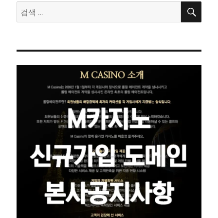
검
검
지
색
색:
매
김