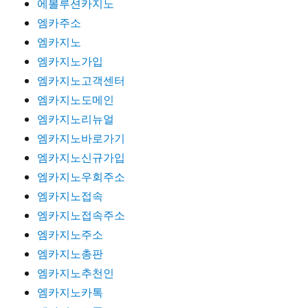
에볼루션카지노
엠카주소
엠카지노
엠카지노가입
엠카지노고객센터
엠카지노도메인
엠카지노리뉴얼
엠카지노바로가기
엠카지노신규가입
엠카지노우회주소
엠카지노접속
엠카지노접속주소
엠카지노주소
엠카지노총판
엠카지노추천인
엠카지노카톡