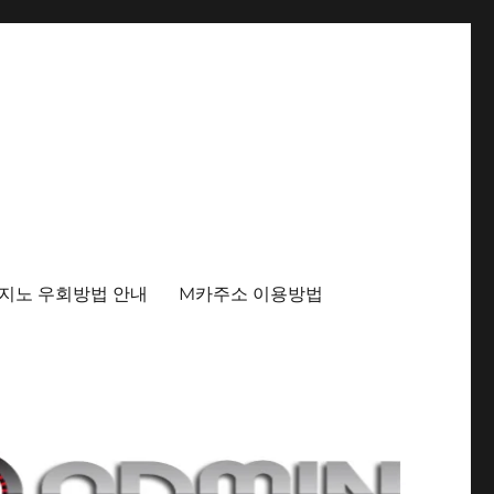
지노 우회방법 안내
M카주소 이용방법