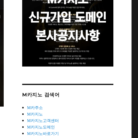
M카지노 검색어
M카주소
M카지노
M카지노고객센터
M카지노도메인
M카지노바로가기