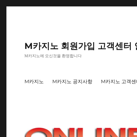
M카지노 회원가입 고객센터 
M카지노에 오신것을 환영합니다
M카지노
M카지노 공지사항
M카지노 고객센