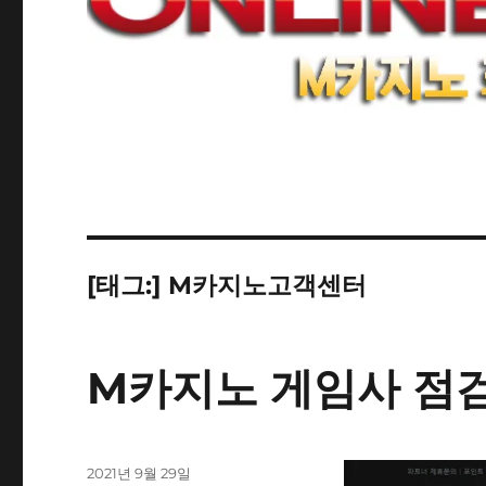
[태그:]
M카지노고객센터
M카지노 게임사 점검
작
2021년 9월 29일