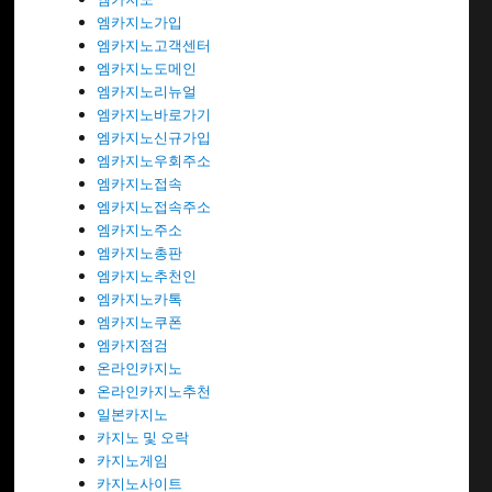
엠카지노가입
엠카지노고객센터
엠카지노도메인
엠카지노리뉴얼
엠카지노바로가기
엠카지노신규가입
엠카지노우회주소
엠카지노접속
엠카지노접속주소
엠카지노주소
엠카지노총판
엠카지노추천인
엠카지노카톡
엠카지노쿠폰
엠카지점검
온라인카지노
온라인카지노추천
일본카지노
카지노 및 오락
카지노게임
카지노사이트