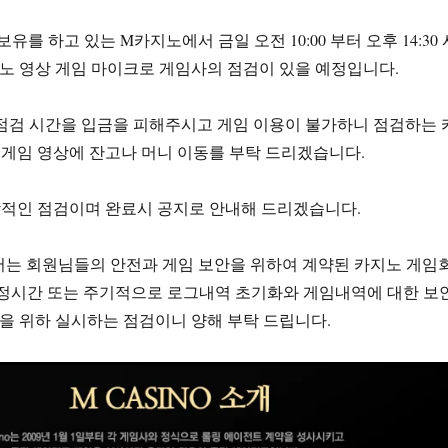
유를 하고 있는 M카지노에서 금일 오전 10:00 부터 오후 14:30 
노 영상 게임 마이크로 게임사의 점검이 있을 예정입니다.
점검 시간을 입금을 피해주시고 게임 이용이 불가하니 점검하는 
 게임 영상에 잔고나 머니 이동를 부탁 드리겠습니다.
적인 점검이며 완료시 공지로 안내해 드리겠습니다.
는 회원님들의 안전과 게임 보안을 위하여 계약된 카지노 게임
정시간 또는 주기적으로 로그내역 초기화와 게임내역에 대한 보
을 위하 실시하는 점검이니 양해 부탁 드립니다.