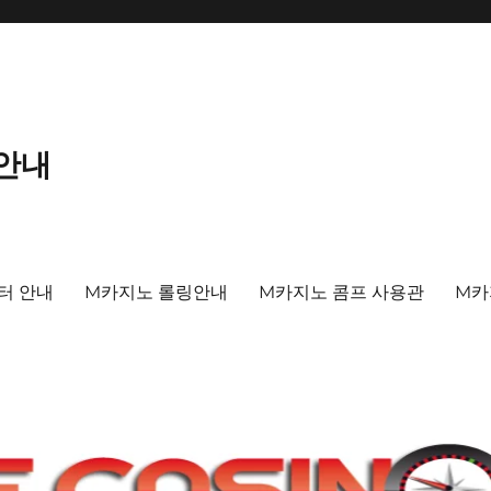
안내
터 안내
M카지노 롤링안내
M카지노 콤프 사용관
M카