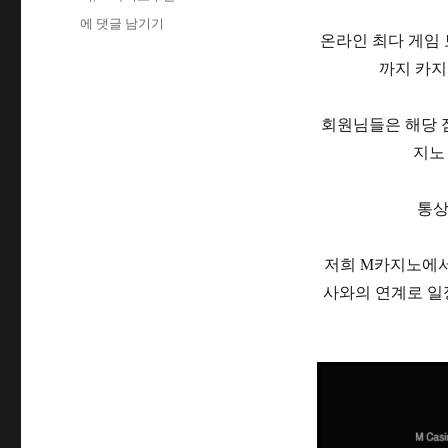
M
에 댓글 남기기
온라인 최다 게임 보
카
지
까지 카지
노
게
회원님들은 해당 
임
사
지노
점
검
통상
공
지
입
저희 M카지노에서
니
사와의 연계로 일
다.