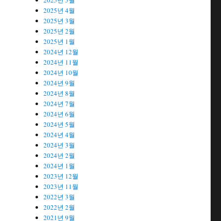
2025년 4월
2025년 3월
2025년 2월
2025년 1월
2024년 12월
2024년 11월
2024년 10월
2024년 9월
2024년 8월
2024년 7월
2024년 6월
2024년 5월
2024년 4월
2024년 3월
2024년 2월
2024년 1월
2023년 12월
2023년 11월
2022년 3월
2022년 2월
2021년 9월