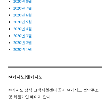
2020년 8월
2020년 7월
2020년 6월
2020년 5월
2020년 4월
2020년 3월
2020년 2월
2020년 1월
M카지노|엠카지노
M카지노 정식 고객지원센터 공지 M카지노 접속주소
및 회원가입 페이지 안내