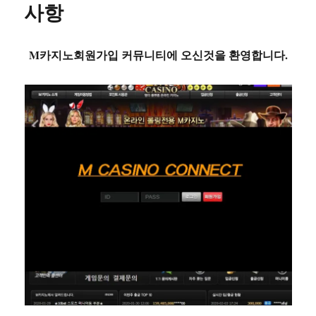
사항
M카지노회원가입 커뮤니티에 오신것을 환영합니다.