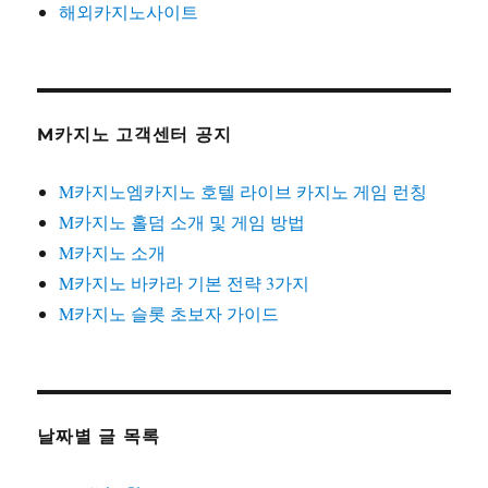
해외카지노사이트
M카지노 고객센터 공지
M카지노엠카지노 호텔 라이브 카지노 게임 런칭
M카지노 홀덤 소개 및 게임 방법
M카지노 소개
M카지노 바카라 기본 전략 3가지
M카지노 슬롯 초보자 가이드
날짜별 글 목록