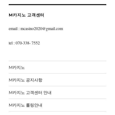
M카지노 고객센터
email : mcasino2020@gmail.com
tel : 070-338- 7552
M카지노
M카지노 공지사항
M카지노 고객센터 안내
M카지노 롤링안내