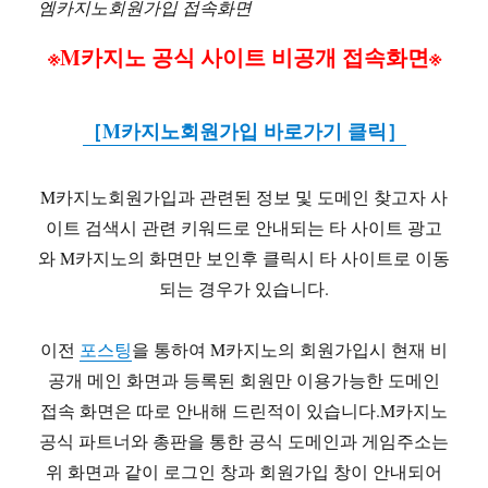
엠카지노회원가입 접속화면
※M카지노 공식 사이트 비공개 접속화면※
［M카지노회원가입 바로가기 클릭］
M카지노회원가입과 관련된 정보 및 도메인 찾고자 사
이트 검색시 관련 키워드로 안내되는 타 사이트 광고
와 M카지노의 화면만 보인후 클릭시 타 사이트로 이동
되는 경우가 있습니다.
이전
포스팅
을 통하여 M카지노의 회원가입시 현재 비
공개 메인 화면과 등록된 회원만 이용가능한 도메인
접속 화면은 따로 안내해 드린적이 있습니다.M카지노
공식 파트너와 총판을 통한 공식 도메인과 게임주소는
위 화면과 같이 로그인 창과 회원가입 창이 안내되어