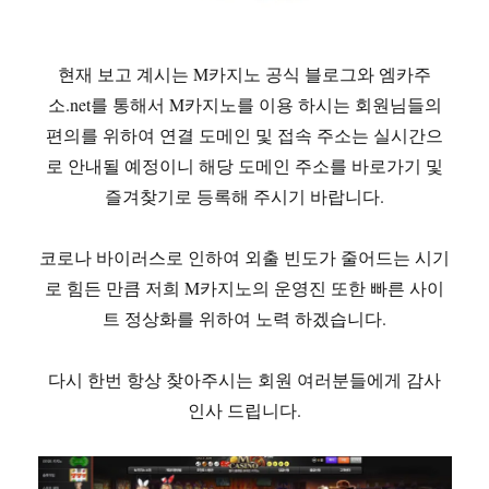
현재 보고 계시는 M카지노 공식 블로그와 엠카주
소.net를 통해서 M카지노를 이용 하시는 회원님들의
편의를 위하여 연결 도메인 및 접속 주소는 실시간으
로 안내될 예정이니 해당 도메인 주소를 바로가기 및
즐겨찾기로 등록해 주시기 바랍니다.
코로나 바이러스로 인하여 외출 빈도가 줄어드는 시기
로 힘든 만큼 저희 M카지노의 운영진 또한 빠른 사이
트 정상화를 위하여 노력 하겠습니다.
다시 한번 항상 찾아주시는 회원 여러분들에게 감사
인사 드립니다.