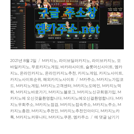
작
카
2021년 8월 2일
M카지노
,
라이브딜러카지노
,
라이브카지노
,
모
성
테
바일카지노
,
무료카지노게임
,
바카라사이트
,
슬롯머신사이트
,
엠카
일
고
지노
,
온라인카지노
,
온라인카지노추천
,
카지노게임
,
카지노사이트
,
자
리
태
카지노사이트순위
,
해외카지노사이트
M카주소
,
M카지노가입코
그
드
,
M카지노게임
,
M카지노고객센터
,
M카지노도메인
,
M카지노먹
튀
,
M카지노바로가기
,
M카지노블로그
,
M카지노신규회원가입
,
M
카지노에 오신것을환영합니다
,
M카지노에오신걸환영합니다
,
M카
지노우회주소
,
M카지노점검
,
M카지노접속주소
,
M카지노주소
,
M
카지노총판
,
M카지노추천인
,
M카지노추천인아이디
,
M카지노카
M
톡
,
M카지노커뮤니티
,
M카지노쿠폰
,
엠카주소
에 댓글 남기기
카
지