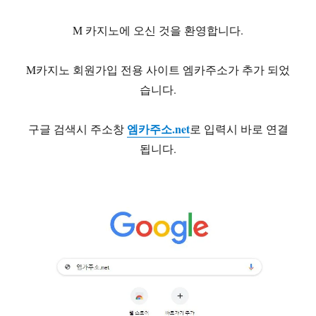
M 카지노에 오신 것을 환영합니다.
M카지노 회원가입 전용 사이트 엠카주소가 추가 되었
습니다.
엠카주소.net
구글 검색시 주소창
로 입력시 바로 연결
됩니다.