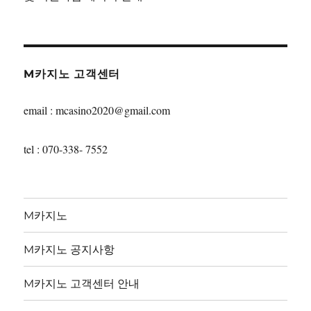
M카지노 고객센터
email : mcasino2020@gmail.com
tel : 070-338- 7552
M카지노
M카지노 공지사항
M카지노 고객센터 안내