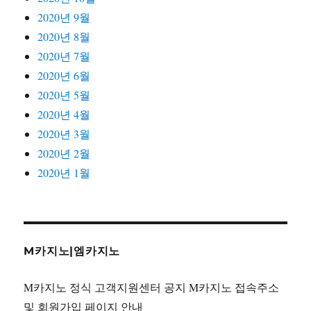
2020년 9월
2020년 8월
2020년 7월
2020년 6월
2020년 5월
2020년 4월
2020년 3월
2020년 2월
2020년 1월
M카지노|엠카지노
M카지노 정식 고객지원센터 공지 M카지노 접속주소
및 회원가입 페이지 안내