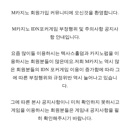
M카지노 회원가입 커뮤니티에 오신것을 환영합니다.
M카지노 IDN포커게임 부정행위 및 주의사항 공지사
항 안내입니다.
요즘 많이들 이용하시는 텍사스홀덤과 카지노펍을 이
용하시는 회원분들이 많은데요.저희 M카지노 역시 많
은 회원분들의 IDN 포커게임 이용이 증가함에 따라 그
에 따른 부정행위와 규정위반 역시 늘어나고 있습니
다.
그에 따른 본사 공지사항이니 미처 확인하지 못하시고
게임을 이용하시는 회원분들은 게임내 공지사항을 필
히 확인해주시기 바랍니다.