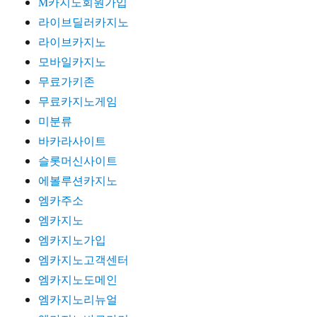
M카지노회원가입
라이브딜러카지노
라이브카지노
모바일카지노
무료가키존
무료카지노게임
미분류
바카라사이트
슬롯머신사이트
에볼루션카지노
엠카주소
엠카지노
엠카지노가입
엠카지노고객센터
엠카지노도메인
엠카지노리뉴얼