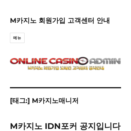
M카지노 회원가입 고객센터 안내
메뉴
[태그:]
M카지노매니저
M카지노 IDN포커 공지입니다