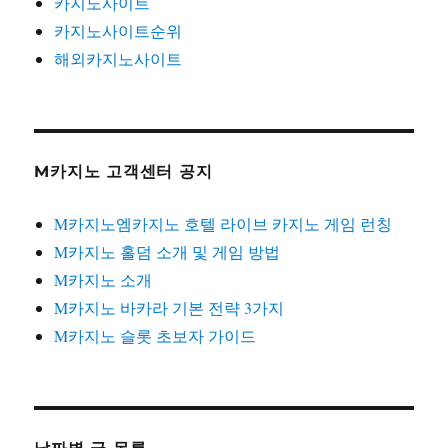
카지노사이트
카지노사이트순위
해외카지노사이트
M카지노 고객센터 공지
M카지노엠카지노 호텔 라이브 카지노 게임 런칭
M카지노 홀덤 소개 및 게임 방법
M카지노 소개
M카지노 바카라 기본 전략 3가지
M카지노 슬롯 초보자 가이드