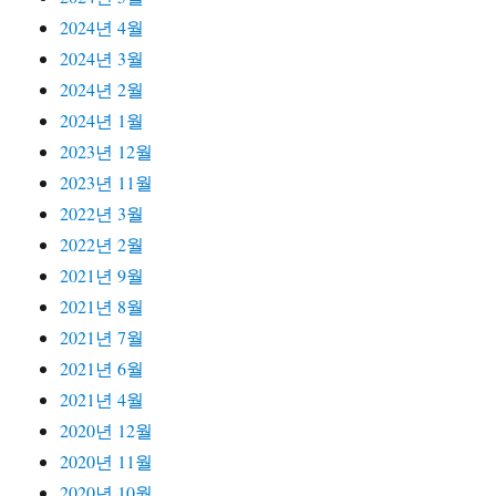
2024년 4월
2024년 3월
2024년 2월
2024년 1월
2023년 12월
2023년 11월
2022년 3월
2022년 2월
2021년 9월
2021년 8월
2021년 7월
2021년 6월
2021년 4월
2020년 12월
2020년 11월
2020년 10월