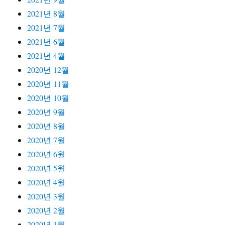
2021년 8월
2021년 7월
2021년 6월
2021년 4월
2020년 12월
2020년 11월
2020년 10월
2020년 9월
2020년 8월
2020년 7월
2020년 6월
2020년 5월
2020년 4월
2020년 3월
2020년 2월
2020년 1월