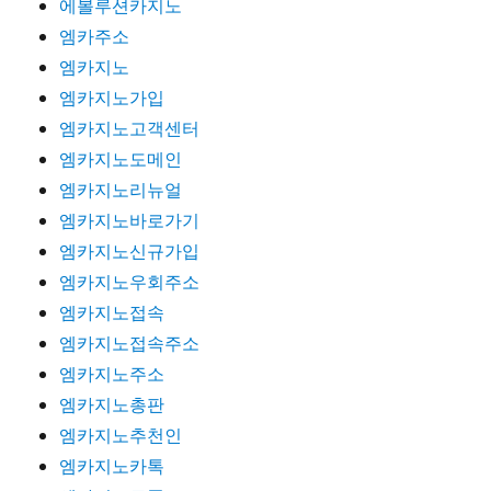
에볼루션카지노
엠카주소
엠카지노
엠카지노가입
엠카지노고객센터
엠카지노도메인
엠카지노리뉴얼
엠카지노바로가기
엠카지노신규가입
엠카지노우회주소
엠카지노접속
엠카지노접속주소
엠카지노주소
엠카지노총판
엠카지노추천인
엠카지노카톡