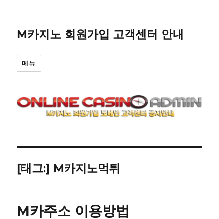
M카지노 회원가입 고객센터 안내
메뉴
[태그:]
M카지노먹튀
M카주소 이용방법