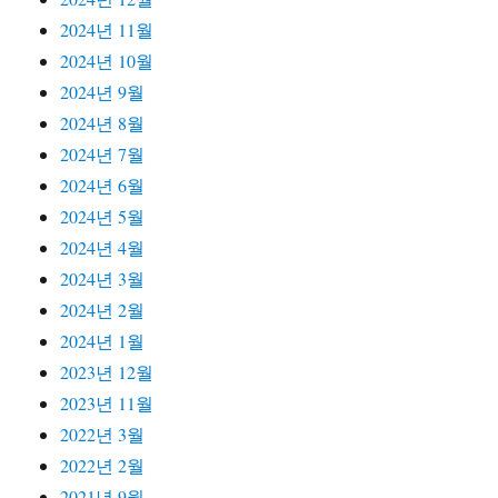
2024년 11월
2024년 10월
2024년 9월
2024년 8월
2024년 7월
2024년 6월
2024년 5월
2024년 4월
2024년 3월
2024년 2월
2024년 1월
2023년 12월
2023년 11월
2022년 3월
2022년 2월
2021년 9월