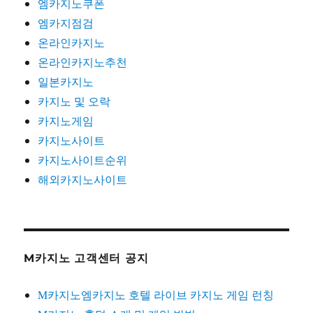
엠카지노쿠폰
엠카지점검
온라인카지노
온라인카지노추천
일본카지노
카지노 및 오락
카지노게임
카지노사이트
카지노사이트순위
해외카지노사이트
M카지노 고객센터 공지
M카지노엠카지노 호텔 라이브 카지노 게임 런칭