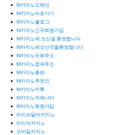
M카지노도메인
M카지노바로가기
M카지노블로그
M카지노신규회원가입
M카지노에 오신걸 환영합니다
M카지노에오신것을환영합니다
M카지노우회주소
M카지노접속주소
M카지노총판
M카지노추천인
M카지노카톡
M카지노커뮤니티
M카지노회원가입
라이브딜러카지노
라이브카지노
모바일카지노