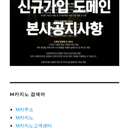
M카지노 검색어
M카주소
M카지노
M카지노고객센터