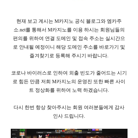
현재 보고 계시는 M카지노 공식 블로그와 엠카주
소.net를 통해서 M카지노를 이용 하시는 회원님들의
편의를 위하여 연결 도메인 및 접속 주소는 실시간으
로 안내될 예정이니 해당 도메인 주소를 바로가기 및
즐겨찾기로 등록해 주시기 바랍니다.
코로나 바이러스로 인하여 외출 빈도가 줄어드는 시기
로 힘든 만큼 저희 M카지노의 운영진 또한 빠른 사이
트 정상화를 위하여 노력 하겠습니다.
다시 한번 항상 찾아주시는 회원 여러분들에게 감사
인사 드립니다.