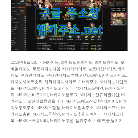
작
카
2021년 8월 2일
M카지노
,
라이브딜러카지노
,
라이브카지노
,
모
성
테
바일카지노
,
무료카지노게임
,
바카라사이트
,
슬롯머신사이트
,
엠카
일
고
지노
,
온라인카지노
,
온라인카지노추천
,
카지노게임
,
카지노사이트
,
자
리
태
카지노사이트순위
,
해외카지노사이트
M카주소
,
M카지노가입코
그
드
,
M카지노게임
,
M카지노고객센터
,
M카지노도메인
,
M카지노먹
튀
,
M카지노바로가기
,
M카지노블로그
,
M카지노신규회원가입
,
M
카지노에 오신것을환영합니다
,
M카지노에오신걸환영합니다
,
M카
지노우회주소
,
M카지노점검
,
M카지노접속주소
,
M카지노주소
,
M
카지노총판
,
M카지노추천인
,
M카지노추천인아이디
,
M카지노카
M
톡
,
M카지노커뮤니티
,
M카지노쿠폰
,
엠카주소
에 댓글 남기기
카
지