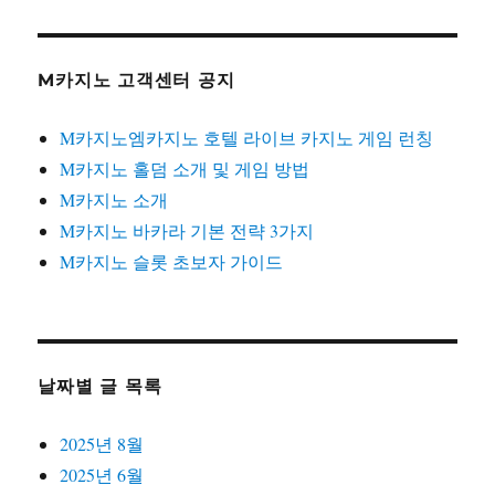
M카지노 고객센터 공지
M카지노엠카지노 호텔 라이브 카지노 게임 런칭
M카지노 홀덤 소개 및 게임 방법
M카지노 소개
M카지노 바카라 기본 전략 3가지
M카지노 슬롯 초보자 가이드
날짜별 글 목록
2025년 8월
2025년 6월