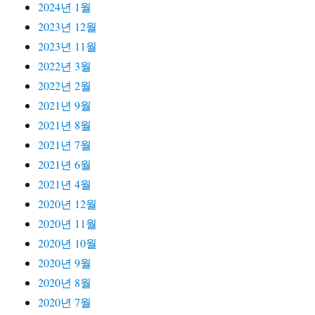
2024년 1월
2023년 12월
2023년 11월
2022년 3월
2022년 2월
2021년 9월
2021년 8월
2021년 7월
2021년 6월
2021년 4월
2020년 12월
2020년 11월
2020년 10월
2020년 9월
2020년 8월
2020년 7월