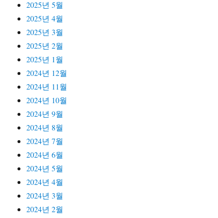
2025년 5월
2025년 4월
2025년 3월
2025년 2월
2025년 1월
2024년 12월
2024년 11월
2024년 10월
2024년 9월
2024년 8월
2024년 7월
2024년 6월
2024년 5월
2024년 4월
2024년 3월
2024년 2월