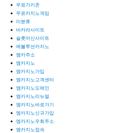
무료가키존
무료카지노게임
미분류
바카라사이트
슬롯머신사이트
에볼루션카지노
엠카주소
엠카지노
엠카지노가입
엠카지노고객센터
엠카지노도메인
엠카지노리뉴얼
엠카지노바로가기
엠카지노신규가입
엠카지노우회주소
엠카지노접속