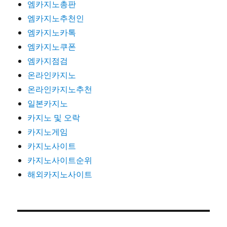
엠카지노총판
엠카지노추천인
엠카지노카톡
엠카지노쿠폰
엠카지점검
온라인카지노
온라인카지노추천
일본카지노
카지노 및 오락
카지노게임
카지노사이트
카지노사이트순위
해외카지노사이트