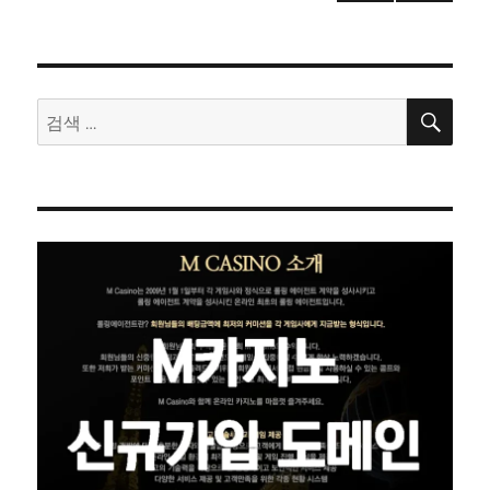
가
이전
다음
페
입
쪽
쪽
조
이
건
안
검
검
내
지
색
색:
매
김