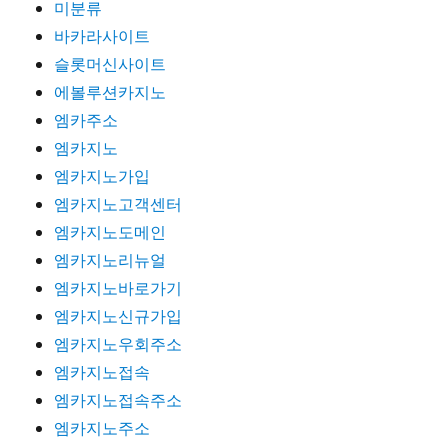
미분류
바카라사이트
슬롯머신사이트
에볼루션카지노
엠카주소
엠카지노
엠카지노가입
엠카지노고객센터
엠카지노도메인
엠카지노리뉴얼
엠카지노바로가기
엠카지노신규가입
엠카지노우회주소
엠카지노접속
엠카지노접속주소
엠카지노주소