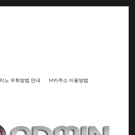
지노 우회방법 안내
M카주소 이용방법