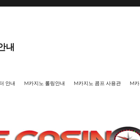
안내
터 안내
M카지노 롤링안내
M카지노 콤프 사용관
M카