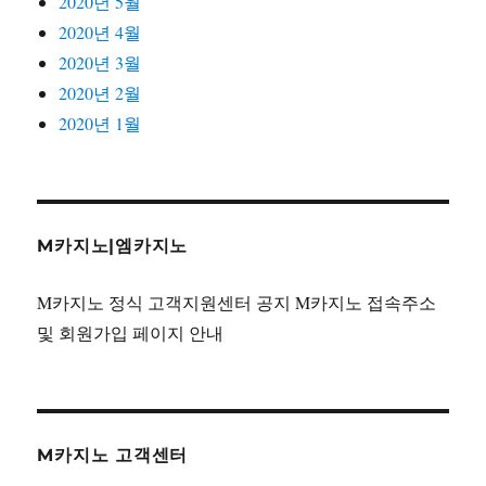
2020년 5월
2020년 4월
2020년 3월
2020년 2월
2020년 1월
M카지노|엠카지노
M카지노 정식 고객지원센터 공지 M카지노 접속주소
및 회원가입 페이지 안내
M카지노 고객센터