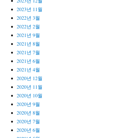
2023년 12월
2023년 11월
2022년 3월
2022년 2월
2021년 9월
2021년 8월
2021년 7월
2021년 6월
2021년 4월
2020년 12월
2020년 11월
2020년 10월
2020년 9월
2020년 8월
2020년 7월
2020년 6월