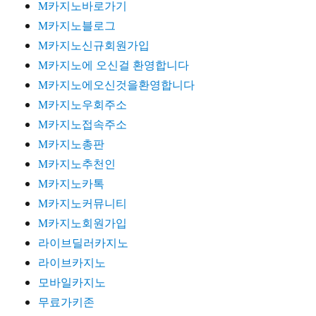
M카지노바로가기
M카지노블로그
M카지노신규회원가입
M카지노에 오신걸 환영합니다
M카지노에오신것을환영합니다
M카지노우회주소
M카지노접속주소
M카지노총판
M카지노추천인
M카지노카톡
M카지노커뮤니티
M카지노회원가입
라이브딜러카지노
라이브카지노
모바일카지노
무료가키존