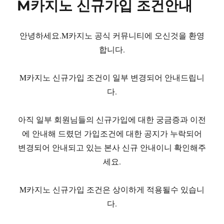
M카지노 신규가입 조건안내
안녕하세요.M카지노 공식 커뮤니티에 오신것을 환영
합니다.
M카지노 신규가입 조건이 일부 변경되어 안내드립니
다.
아직 일부 회원님들의 신규가입에 대한 궁금증과 이전
에 안내해 드렸던 가입조건에 대한 공지가 누락되어
변경되어 안내되고 있는 본사 신규 안내이니 확인해주
세요.
M카지노 신규가입 조건은 상이하게 적용될수 있습니
다.