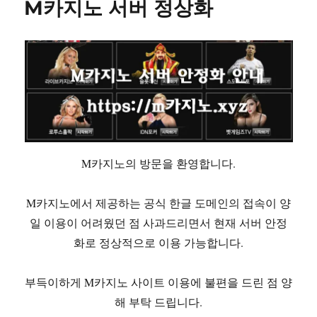
M카지노 서버 정상화
M카지노의 방문을 환영합니다.
M카지노에서 제공하는 공식 한글 도메인의 접속이 양
일 이용이 어려웠던 점 사과드리면서 현재 서버 안정
화로 정상적으로 이용 가능합니다.
부득이하게 M카지노 사이트 이용에 불편을 드린 점 양
해 부탁 드립니다.