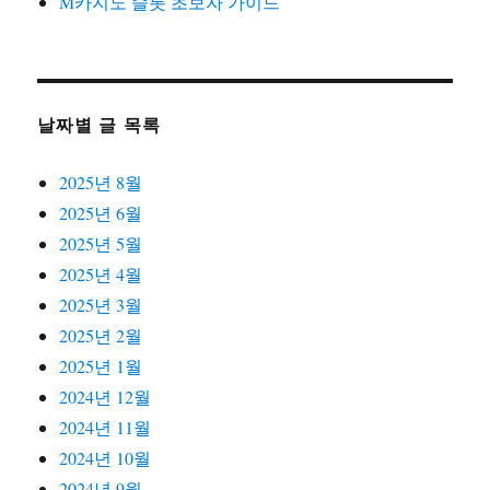
M카지노 슬롯 초보자 가이드
날짜별 글 목록
2025년 8월
2025년 6월
2025년 5월
2025년 4월
2025년 3월
2025년 2월
2025년 1월
2024년 12월
2024년 11월
2024년 10월
2024년 9월