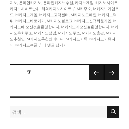
일
고
지노
,
온라인카지노
,
온라인카지노추천
,
카지노게임
,
카지노사이트
,
자
리
태
카지노사이트순위
,
해외카지노사이트
M카주소
,
M카지노가입코
그
드
,
M카지노게임
,
M카지노고객센터
,
M카지노도메인
,
M카지노먹
튀
,
M카지노바로가기
,
M카지노블로그
,
M카지노신규회원가입
,
M
카지노에 오신것을환영합니다
,
M카지노에오신걸환영합니다
,
M카
지노우회주소
,
M카지노점검
,
M카지노주소
,
M카지노총판
,
M카지
노추천인
,
M카지노추천인아이디
,
M카지노카톡
,
M카지노커뮤니
M
티
,
M카지노쿠폰
에 댓글 남기기
카
지
노
서
글
페이지
7
버
정
이전
다음
페
상
쪽
쪽
화
이
검
검
지
색
색:
매