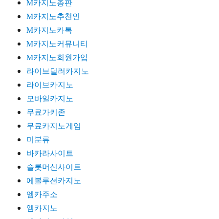
M카지노총판
M카지노추천인
M카지노카톡
M카지노커뮤니티
M카지노회원가입
라이브딜러카지노
라이브카지노
모바일카지노
무료가키존
무료카지노게임
미분류
바카라사이트
슬롯머신사이트
에볼루션카지노
엠카주소
엠카지노