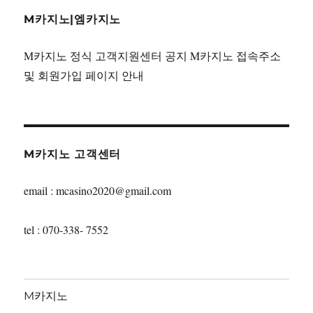
M카지노|엠카지노
M카지노 정식 고객지원센터 공지 M카지노 접속주소
및 회원가입 페이지 안내
M카지노 고객센터
email : mcasino2020@gmail.com
tel : 070-338- 7552
M카지노