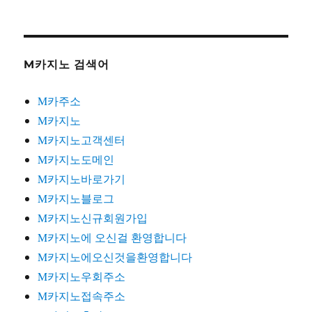
M카지노 검색어
M카주소
M카지노
M카지노고객센터
M카지노도메인
M카지노바로가기
M카지노블로그
M카지노신규회원가입
M카지노에 오신걸 환영합니다
M카지노에오신것을환영합니다
M카지노우회주소
M카지노접속주소